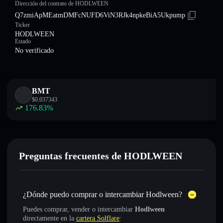
Dirección del contrato de HODLWEEN
Q7zmiApMEatmDMFcNUFD6ViN3RJk4npkeBiA5Ukpump
Ticker
HODLWEEN
Estado
No verificado
BMT
$
0.037343
176.83
%
Preguntas frecuentes de HODLWEEN
¿Dónde puedo comprar o intercambiar Hodlween?
Puedes comprar, vender o intercambiar
Hodlween
directamente en la
cartera Solflare
: