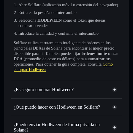
Abre Solflare (aplicación móvil o extensión del navegador)
Entra en la pestaña de Intercambio
Selecciona
HODLWEEN
como el token que deseas
comprar o vender
Introduce la cantidad y confirma el intercambio
Solflare utiliza enrutamiento inteligente de órdenes en los
principales DEXes de Solana para encontrar el mejor precio
disponible para ti. También puedes fijar
órdenes límite
o usar
DCA
(promedio de coste en dólares) para automatizar tus
operaciones. Para obtener la guía completa, consulta
Cómo
comprar Hodlween
.
¿Es seguro comprar Hodlween?
Hodlween
no está verificado
¿Qué puedo hacer con Hodlween en Solflare?
Hodlween
cartera de Solflare
Intercambiar al instante
: operar con HODLWEEN para
¿Puedo enviar Hodlween de forma privada en
SOL, USDC o miles de otros tokens de Solana con
Solana?