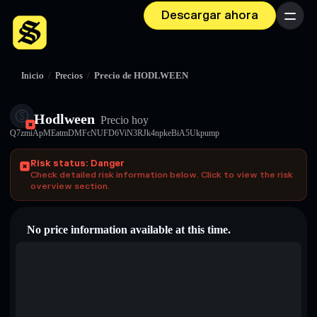
Descargar ahora
Menú
Inicio
/
Precios
/
Precio de HODLWEEN
Hodlween
Precio hoy
Q7zmiApMEatmDMFcNUFD6ViN3RJk4npkeBiA5Ukpump
Risk status: Danger
Check detailed risk information below. Click to view the risk
overview section.
No price information available at this time.