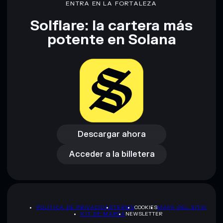
ENTRA EN LA FORTALEZA
Solflare: la cartera más
Descargo de responsabilidad: Esta información tiene
potente en Solana
únicamente fines educativos y no constituye asesoramiento
financiero. Investiga siempre por tu cuenta. Datos
proporcionados por rugcheck.xyz.
Descargar ahora
Acceder a la billetera
Descargar ahora
Acceder a la billetera
POLÍTICA DE PRIVACIDAD
TERMS
COOKIES
MAPA DEL SITIO
KIT DE MARCA
NEWSLETTER