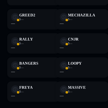
GREED2
MECHAZILLA
$—
$—
—
—
RALLY
CNJR
$—
$—
—
—
BANGERS
LOOPY
$—
$—
—
—
FREYA
MASSIVE
$—
$—
—
—