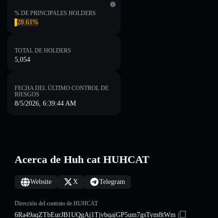
% DE PRINCIPALES HOLDERS
28.61%
TOTAL DE HOLDERS
5,054
FECHA DEL ÚLTIMO CONTROL DE
RIESGOS
8/5/2026, 6:39:44 AM
Acerca de Huh cat HUHCAT
Website
X
Telegram
Dirección del contrato de HUHCAT
6Ra49aqZTbEurJB1UQgAj1TjvbqajGP5um7gsTym8tWm