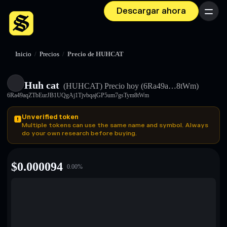
Descargar ahora
Menú
Inicio
/
Precios
/
Precio de HUHCAT
Huh cat
(HUHCAT)
Precio hoy
(6Ra49a…8tWm)
6Ra49aqZTbEurJB1UQgAj1TjvbqajGP5um7gsTym8tWm
Unverified token
Multiple tokens can use the same name and symbol. Always
do your own research before buying.
$
0.000094
0.00
%