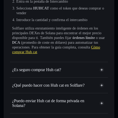
Entra en la pestaña de Intercambio
Selecciona
HUHCAT
como el token que deseas comprar o
vender
Introduce la cantidad y confirma el intercambio
Solflare utiliza enrutamiento inteligente de órdenes en los
principales DEXes de Solana para encontrar el mejor precio
disponible para ti. También puedes fijar
órdenes límite
o usar
DCA
(promedio de coste en dólares) para automatizar tus
operaciones. Para obtener la guía completa, consulta
Cómo
comprar Huh cat
.
¿Es seguro comprar Huh cat?
Huh cat
no está verificado
¿Qué puedo hacer con Huh cat en Solflare?
Huh cat
cartera de Solflare
Intercambiar al instante
: operar con HUHCAT para SOL,
¿Puedo enviar Huh cat de forma privada en
USDC o miles de otros tokens de Solana con enrutamiento
Solana?
de órdenes inteligente para el mejor precio disponible
agregador de privacidad
Establecer órdenes límite
: automatizar las operaciones en