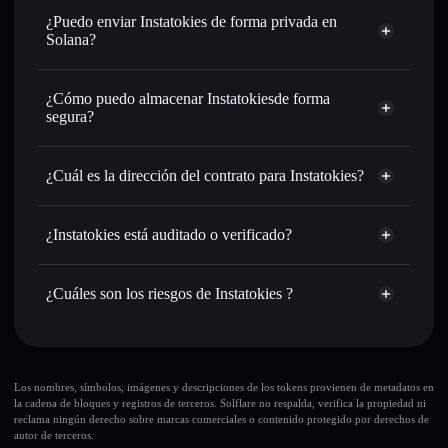
Intercambiar al instante
: operar con TOKIE para SOL,
¿Puedo enviar Instatokies de forma privada en
USDC o miles de otros tokens de Solana con enrutamiento
Solana?
de órdenes inteligente para el mejor precio disponible
agregador de privacidad
Establecer órdenes límite
: automatizar las operaciones en
¿Cómo puedo almacenar Instatokiesde forma
tu precio objetivo para TOKIE
segura?
Utilizar DCA
: promedio de coste en dólares en TOKIE a
lo largo del tiempo
Instatokies
cartera sin custodia
Solflare
Enviar de forma privada
: transferir TOKIE sin vincular
¿Cuál es la dirección del contrato para Instatokies?
públicamente las carteras usando el agregador de privacidad
integrado de Solflare
Instatokies
Solflare
FcwLRLzsNVbq6ruXZMUiES2AnceM7v2PsACBxUHsC8J9
Hacer un seguimiento en tiempo real
: monitorizar el
Instatokies
¿Instatokies está auditado o verificado?
agregador de privacidad
precio, volumen, capitalización de mercado y liquidez de
Instatokies
no está verificado actualmente
TOKIE
TOKIE
cartera Solflare
¿Cuáles son los riesgos de Instatokies ?
Holdear de forma segura
: almacenar TOKIE en una
cartera sin custodia donde tú controla tus claves privadas
Principales riesgos para Instatokies:
Los nombres, símbolos, imágenes y descripciones de los tokens provienen de metadatos en
la cadena de bloques y registros de terceros. Solflare no respalda, verifica la propiedad ni
Instatokies
modificables
reclama ningún derecho sobre marcas comerciales o contenido protegido por derechos de
autor de terceros.