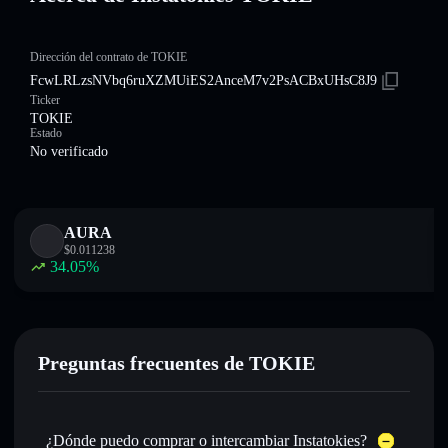
Dirección del contrato de TOKIE
FcwLRLzsNVbq6ruXZMUiES2AnceM7v2PsACBxUHsC8J9
Ticker
TOKIE
Estado
No verificado
AURA
$
0.011238
34.05
%
Preguntas frecuentes de TOKIE
¿Dónde puedo comprar o intercambiar Instatokies?