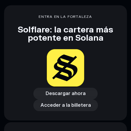
Descargo de responsabilidad: Esta información tiene
únicamente fines educativos y no constituye asesoramiento
ENTRA EN LA FORTALEZA
financiero. Investiga siempre por tu cuenta. Datos
proporcionados por rugcheck.xyz.
Solflare: la cartera más
potente en Solana
Descargar ahora
Acceder a la billetera
Descargar ahora
Acceder a la billetera