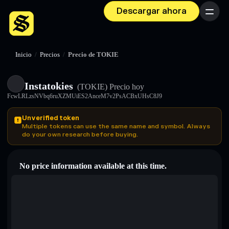
Descargar ahora
Menú
Inicio
/
Precios
/
Precio de TOKIE
Instatokies
(TOKIE)
Precio hoy
FcwLRLzsNVbq6ruXZMUiES2AnceM7v2PsACBxUHsC8J9
Unverified token
Multiple tokens can use the same name and symbol. Always
do your own research before buying.
No price information available at this time.