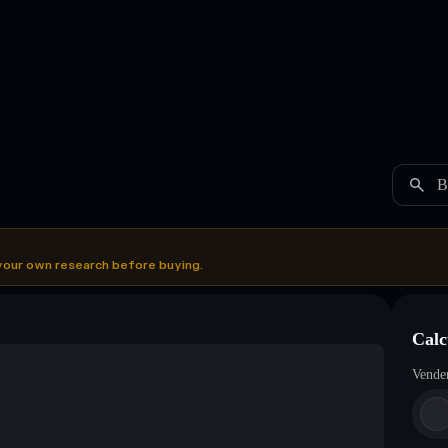
B
your own research before buying.
Calc
Vende