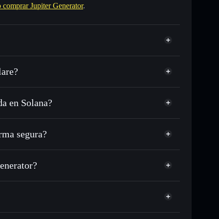
comprar Jupiter Generator
.
lare?
da en Solana?
USDC o miles de otros tokens de Solana con
sponible
n tu precio objetivo para JUPGEN
rma segura?
lo largo del tiempo
cartera sin custodia
Solflare
 públicamente las carteras usando el agregador de
Jupiter Generator
Generator?
agregador de privacidad
cio, volumen, capitalización de mercado y liquidez de
rator
ups
a sin custodia donde tú controla tus claves privadas
JUPGEN
cartera