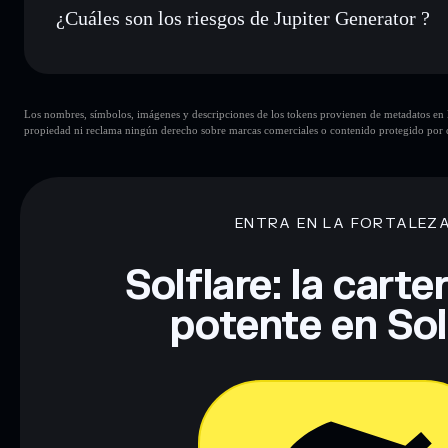
¿Cuáles son los riesgos de Jupiter Generator ?
Principales riesgos para Jupiter Generator:
Los nombres, símbolos, imágenes y descripciones de los tokens provienen de metadatos en la 
propiedad ni reclama ningún derecho sobre marcas comerciales o contenido protegido por d
Descargo de responsabilidad: Esta información tiene únicamen
financiero. Investiga siempre por tu cuenta. Datos proporcio
ENTRA EN LA FORTALEZ
Solflare: la cart
potente en So