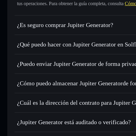
tus operaciones. Para obtener la guía completa, consulta
Cómo 
¿Es seguro comprar Jupiter Generator?
Jupiter Generator
no está verificado
¿Qué puedo hacer con Jupiter Generator en Solf
Jupiter Generator
cartera de Solflare
¿Puedo enviar Jupiter Generator de forma priva
Intercambiar al instante
: operar con JUPGEN para SOL, 
enrutamiento de órdenes inteligente para el mejor precio di
agregador de privacidad
Establecer órdenes límite
: automatizar las operaciones e
¿Cómo puedo almacenar Jupiter Generatorde fo
Utilizar DCA
: promedio de coste en dólares en JUPGEN a 
Jupiter Generator
Enviar de forma privada
: transferir JUPGEN sin vincular
Solflare
privacidad integrado de Solflare
¿Cuál es la dirección del contrato para Jupiter 
Hacer un seguimiento en tiempo real
: monitorizar el pre
Jupiter Gene
JUPGEN
AiQzwScZHgnPEmCG5vX98UPpGAtqJPHCAa449CjNj
¿Jupiter Generator está auditado o verificado?
Holdear de forma segura
: almacenar JUPGEN en una carter
Solflare
Jupiter Generator
no está verificado actualmente