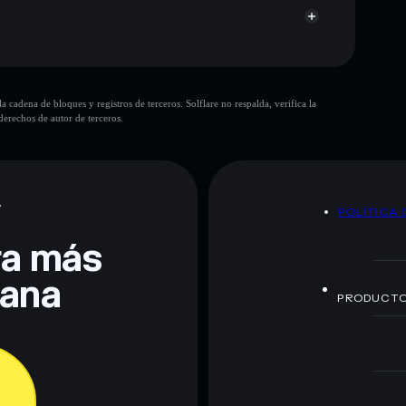
cadena de bloques y registros de terceros. Solflare no respalda, verifica la
erechos de autor de terceros.
te fines educativos y no constituye asesoramiento
nados por rugcheck.xyz.
A
POLÍTICA 
era más
lana
PRODUCT