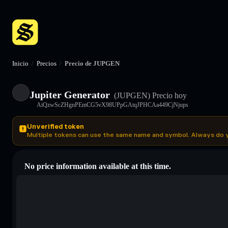
Inicio
/
Precios
/
Precio de JUPGEN
Jupiter Generator
(JUPGEN)
Precio hoy
AiQzwScZHgnPEmCG5vX98UPpGAtqJPHCAa449CjNjups
Unverified token
Multiple tokens can use the same name and symbol. Always do 
No price information available at this time.