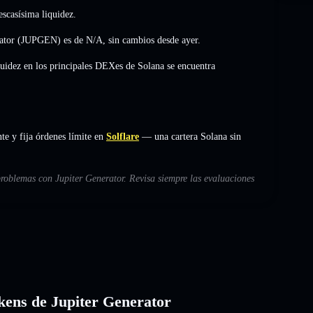
scasísima liquidez.
erator (JUPGEN) es de
N/A
,
sin cambios
desde ayer.
quidez en los principales DEXes de Solana se encuentra
te y fija órdenes límite en
Solflare
— una cartera Solana sin
problemas con Jupiter Generator. Revisa siempre las evaluaciones
okens de Jupiter Generator