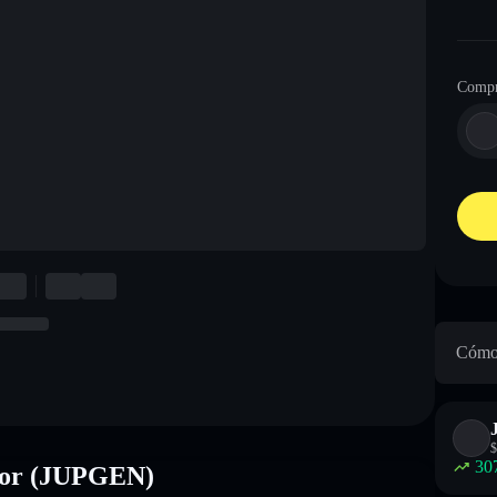
Compr
Cómo 
$
30
ator (JUPGEN)