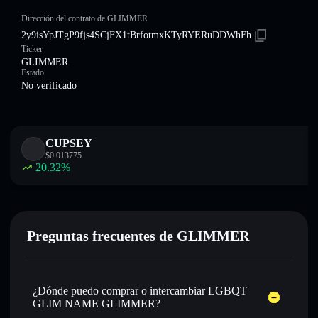
Dirección del contrato de GLIMMER
2y9isYpJTgP9fjs4SCjFX1tBrfotmxKTyRYERuDDWhFh
Ticker
GLIMMER
Estado
No verificado
CUPSEY
$
0.013775
20.32
%
Preguntas frecuentes de GLIMMER
¿Dónde puedo comprar o intercambiar LGBQT
GLIM NAME GLIMMER?