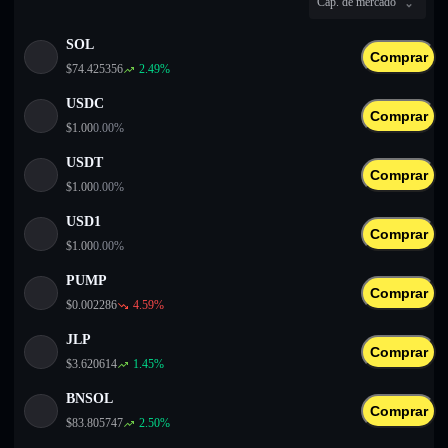
Cap. de mercado
English
SOL
Deutsch
Comprar
$
74.425356
2.49
%
Italiano
USDC
Comprar
$
1.00
0.00
%
Português
USDT
Comprar
Español
$
1.00
0.00
%
USD1
Comprar
$
1.00
0.00
%
PUMP
Comprar
$
0.002286
4.59
%
JLP
Comprar
$
3.620614
1.45
%
BNSOL
Comprar
$
83.805747
2.50
%