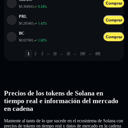
Comprar
$
0.304943
0.34
%
PRL
Comprar
$
0.285465
1.42
%
BC
Comprar
$
0.027681
1.66
%
1
2
3
...
10
...
50
...
100
...
400
Precios de los tokens de Solana en
tiempo real e información del mercado
en cadena
Mantente al tanto de lo que sucede en el ecosistema de Solana con
precios de tokens en tiempo real y datos de mercado en la cadena