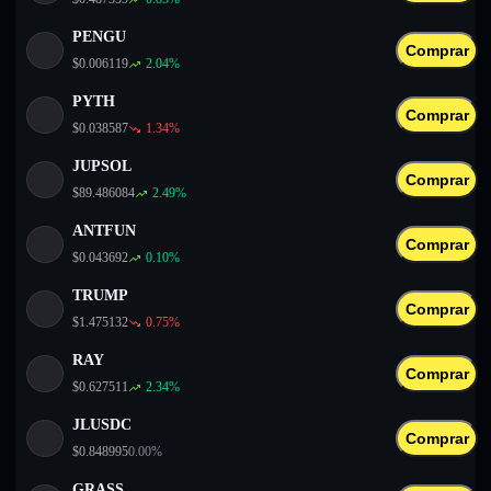
PENGU
Comprar
$
0.006119
2.04
%
PYTH
Comprar
$
0.038587
1.34
%
JUPSOL
Comprar
$
89.486084
2.49
%
ANTFUN
Comprar
$
0.043692
0.10
%
TRUMP
Comprar
$
1.475132
0.75
%
RAY
Comprar
$
0.627511
2.34
%
JLUSDC
Comprar
$
0.848995
0.00
%
GRASS