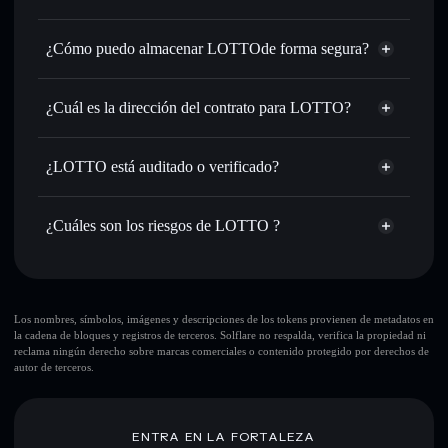
de órdenes inteligente para el mejor precio disponible
agregador de privacidad
Establecer órdenes límite
: automatizar las operaciones en
¿Cómo puedo almacenar LOTTOde forma segura?
tu precio objetivo para LOTTO
Utilizar DCA
: promedio de coste en dólares en LOTTO a
LOTTO
lo largo del tiempo
cartera sin custodia
Solflare
¿Cuál es la dirección del contrato para LOTTO?
Enviar de forma privada
: transferir LOTTO sin vincular
públicamente las carteras usando el agregador de privacidad
LOTTO
integrado de Solflare
E64A5cLJCkTS2sEruZH7YeZRZbRFp1swPo9yWhAJmoon
Solflare
¿LOTTO está auditado o verificado?
agregador de privacidad
Hacer un seguimiento en tiempo real
: monitorizar el
LOTTO
LOTTO
no está verificado actualmente
precio, volumen, capitalización de mercado y liquidez de
LOTTO
cartera Solflare
LOTTO
¿Cuáles son los riesgos de LOTTO ?
Holdear de forma segura
: almacenar LOTTO en una
cartera sin custodia donde tú controla tus claves privadas
Principales riesgos para LOTTO:
10 principales carteras
Los nombres, símbolos, imágenes y descripciones de los tokens provienen de metadatos en
la cadena de bloques y registros de terceros. Solflare no respalda, verifica la propiedad ni
LOTTO
reclama ningún derecho sobre marcas comerciales o contenido protegido por derechos de
sola cartera
autor de terceros.
LOTTO
LOTTO
liquidez limitada
80 % de concentración
LOTTO
ENTRA EN LA FORTALEZA