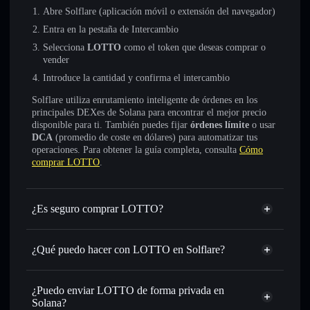
Abre Solflare (aplicación móvil o extensión del navegador)
Entra en la pestaña de Intercambio
Selecciona
LOTTO
como el token que deseas comprar o
vender
Introduce la cantidad y confirma el intercambio
Solflare utiliza enrutamiento inteligente de órdenes en los
principales DEXes de Solana para encontrar el mejor precio
disponible para ti. También puedes fijar
órdenes límite
o usar
DCA
(promedio de coste en dólares) para automatizar tus
operaciones. Para obtener la guía completa, consulta
Cómo
comprar LOTTO
.
¿Es seguro comprar LOTTO?
LOTTO
no está verificado
¿Qué puedo hacer con LOTTO en Solflare?
LOTTO
cartera de Solflare
Intercambiar al instante
: operar con LOTTO para SOL,
¿Puedo enviar LOTTO de forma privada en
USDC o miles de otros tokens de Solana con enrutamiento
Solana?