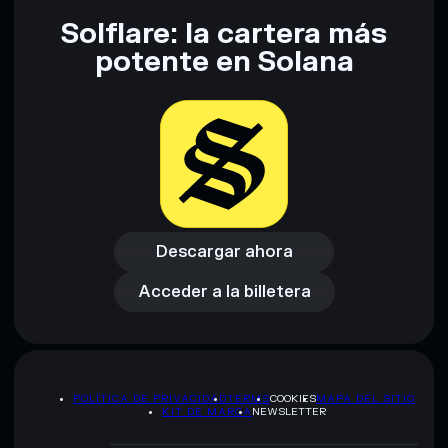
Solflare: la cartera más
Descargo de responsabilidad: Esta información tiene
potente en Solana
únicamente fines educativos y no constituye asesoramiento
financiero. Investiga siempre por tu cuenta. Datos
proporcionados por rugcheck.xyz.
Descargar ahora
Acceder a la billetera
Descargar ahora
Acceder a la billetera
POLÍTICA DE PRIVACIDAD
TERMS
COOKIES
MAPA DEL SITIO
KIT DE MARCA
NEWSLETTER