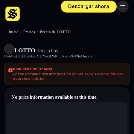
Descargar ahora
Menú
Inicio
/
Precios
/
Precio de LOTTO
LOTTO
Precio hoy
E64A5cLJCkTS2sEruZH7YeZRZbRFp1swPo9yWhAJmoon
Risk status: Danger
Check detailed risk information below. Click to view the risk
overview section.
No price information available at this time.