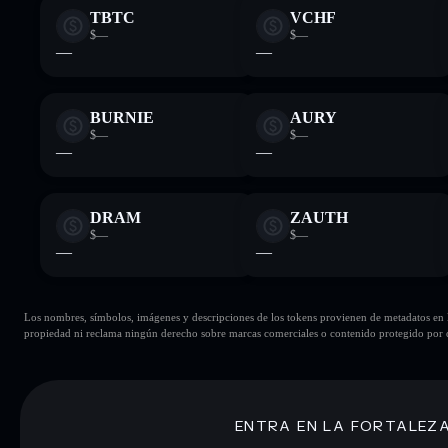
TBTC
VCHF
$—
$—
—
—
BURNIE
AURY
$—
$—
—
—
DRAM
ZAUTH
$—
$—
—
—
Los nombres, símbolos, imágenes y descripciones de los tokens provienen de metadatos en la 
propiedad ni reclama ningún derecho sobre marcas comerciales o contenido protegido por d
ENTRA EN LA FORTALEZ