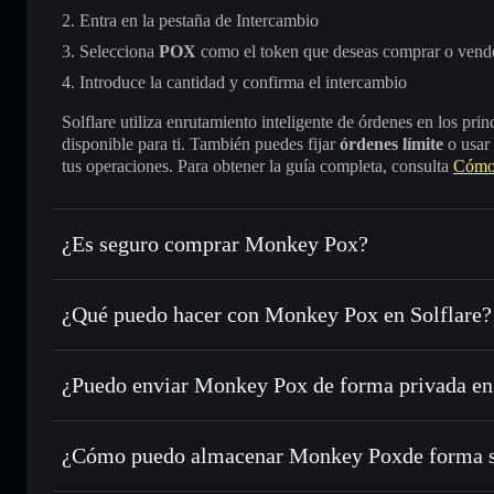
Entra en la pestaña de Intercambio
Selecciona
POX
como el token que deseas comprar o vend
Introduce la cantidad y confirma el intercambio
Solflare utiliza enrutamiento inteligente de órdenes en los pr
disponible para ti. También puedes fijar
órdenes límite
o usar
tus operaciones. Para obtener la guía completa, consulta
Cómo
¿Es seguro comprar Monkey Pox?
Monkey Pox
token verificado
¿Qué puedo hacer con Monkey Pox en Solflare?
Monkey Pox
cartera de Solflare
¿Puedo enviar Monkey Pox de forma privada en
Intercambiar al instante
: operar con POX para SOL, USDC
de órdenes inteligente para el mejor precio disponible
cartera de Solflare
agregador de privacida
Establecer órdenes límite
: automatizar las operaciones en
Monkey Pox
¿Cómo puedo almacenar Monkey Poxde forma 
Utilizar DCA
: promedio de coste en dólares en POX a lo l
Monkey Pox