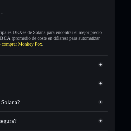
er
incipales DEXes de Solana para encontrar el mejor precio
DCA
(promedio de coste en dólares) para automatizar
 comprar Monkey Pox
.
 Solana?
 o miles de otros tokens de Solana con enrutamiento
d
 tu precio objetivo para POX
segura?
argo del tiempo
cartera sin custodia
Solflare