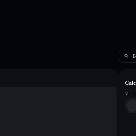
B
Calc
Vende