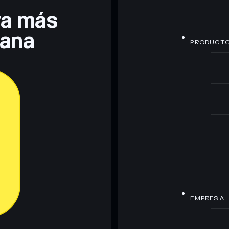
era más
lana
PRODUCT
EMPRESA