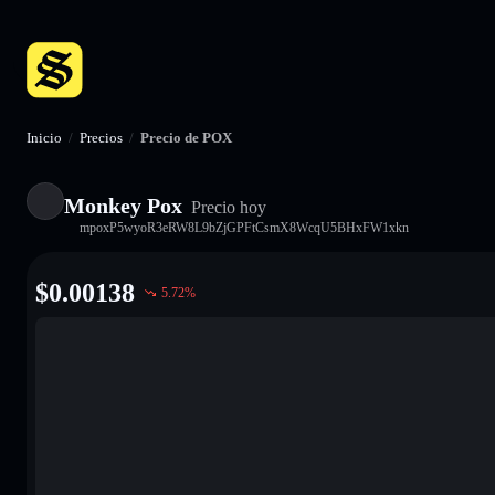
Inicio
/
Precios
/
Precio de POX
Monkey Pox
Precio hoy
mpoxP5wyoR3eRW8L9bZjGPFtCsmX8WcqU5BHxFW1xkn
$
0.00138
5.72
%