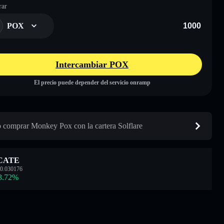
ar
POX
Intercambiar POX
El precio puede depender del servicio onramp
comprar Monkey Pox con la cartera Solflare
CATE
0.030176
3.72
%