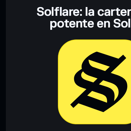
Solflare: la cart
potente en So