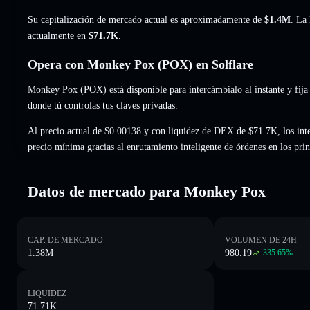
Su capitalización de mercado actual es aproximadamente de
$1.4M
. La
actualmente en
$71.7K
.
Opera con Monkey Pox (POX) en Solflare
Monkey Pox (POX) está disponible para intercámbialo al instante y fija
donde tú controlas tus claves privadas.
Al precio actual de $0.00138 y con liquidez de DEX de $71.7K, los int
precio mínima gracias al enrutamiento inteligente de órdenes en los pr
Datos de mercado para Monkey Pox
CAP. DE MERCADO
VOLUMEN DE 24H
1.38M
980.19
335.65
%
LIQUIDEZ
71.71K