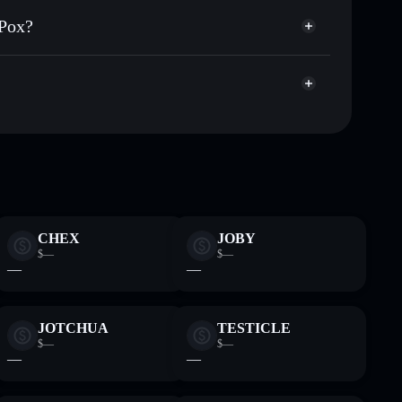
blicamente las carteras usando el agregador de privacidad
 Pox?
agregador de privacidad
cio, volumen, capitalización de mercado y liquidez de
xkn
in custodia donde tú controla tus claves privadas
POX
cartera Solflare
CHEX
JOBY
$—
$—
—
—
JOTCHUA
TESTICLE
$—
$—
—
—