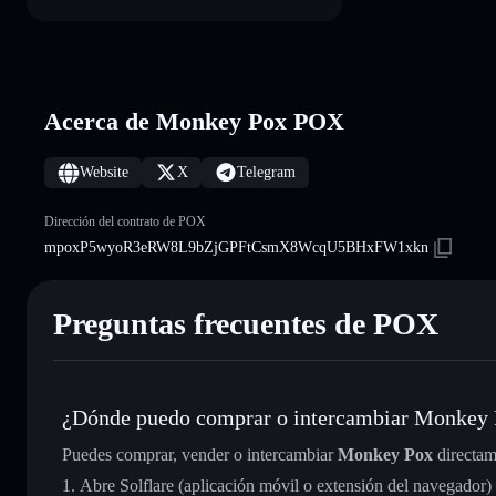
Acerca de Monkey Pox POX
Website
X
Telegram
Dirección del contrato de POX
mpoxP5wyoR3eRW8L9bZjGPFtCsmX8WcqU5BHxFW1xkn
Preguntas frecuentes de POX
¿Dónde puedo comprar o intercambiar Monkey
Puedes comprar, vender o intercambiar
Monkey Pox
directam
Abre Solflare (aplicación móvil o extensión del navegador)