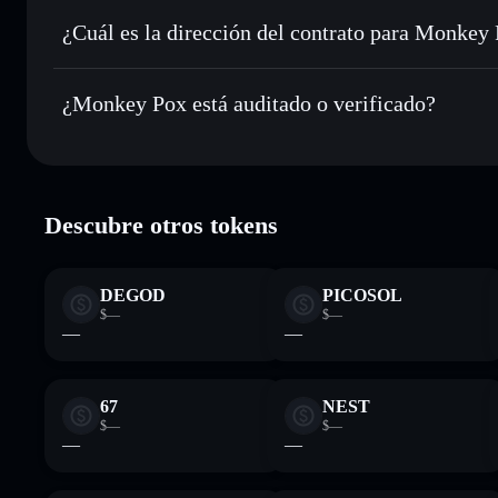
Enviar de forma privada
: transferir POX sin vincular pú
integrado de Solflare
¿Cuál es la dirección del contrato para Monkey
Hacer un seguimiento en tiempo real
: monitorizar el pre
Monkey Pox
POX
mpoxP5wyoR3eRW8L9bZjGPFtCsmX8WcqU5BHxFW1
¿Monkey Pox está auditado o verificado?
Holdear de forma segura
: almacenar POX en una cartera s
Monkey Pox
verificado
Descubre otros tokens
DEGOD
PICOSOL
$—
$—
—
—
67
NEST
$—
$—
—
—