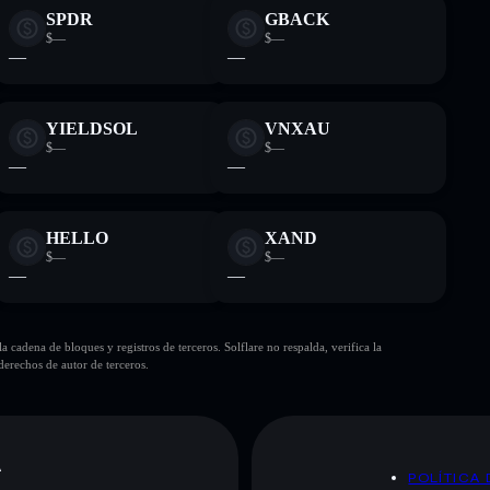
SPDR
GBACK
$—
$—
—
—
YIELDSOL
VNXAU
$—
$—
—
—
HELLO
XAND
$—
$—
—
—
cadena de bloques y registros de terceros. Solflare no respalda, verifica la
erechos de autor de terceros.
A
POLÍTICA 