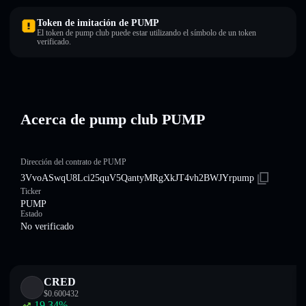
Token de imitación de PUMP
El token de pump club puede estar utilizando el símbolo de un token
verificado.
Acerca de pump club PUMP
Dirección del contrato de PUMP
3VvoASwqU8Lci25quV5QantyMRgXkJT4vh2BWJYrpump
Ticker
PUMP
Estado
No verificado
CRED
$
0.600432
19.34
%