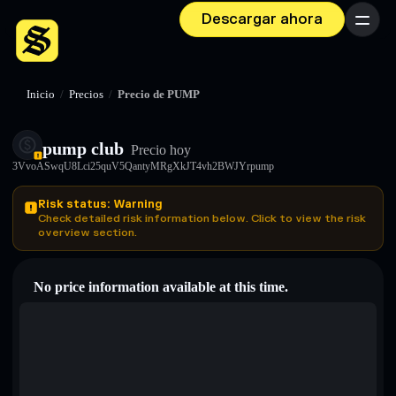
Descargar ahora
Menú
Inicio
/
Precios
/
Precio de PUMP
pump club
Precio hoy
3VvoASwqU8Lci25quV5QantyMRgXkJT4vh2BWJYrpump
Risk status: Warning
Check detailed risk information below. Click to view the risk
overview section.
No price information available at this time.