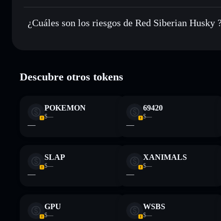
Red Siberian Husky
no está verificado actualmente
¿Cuáles son los riesgos de Red Siberian Husky 
Principales riesgos para Red Siberian Husky:
Descubre otros tokens
Descargo de responsabilidad: Esta información tiene únicamen
financiero. Investiga siempre por tu cuenta. Datos proporcio
POKEMON
69420
$—
$—
—
—
SLAP
XANIMALS
$—
$—
—
—
GPU
WSBS
$—
$—