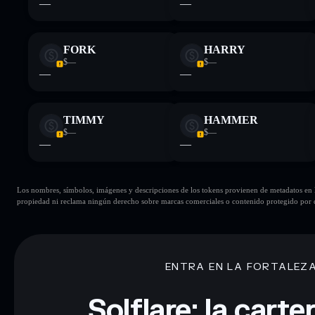
—
—
FORK
HARRY
$—
$—
—
—
TIMMY
HAMMER
$—
$—
—
—
Los nombres, símbolos, imágenes y descripciones de los tokens provienen de metadatos en la 
propiedad ni reclama ningún derecho sobre marcas comerciales o contenido protegido por d
ENTRA EN LA FORTALEZ
Solflare: la cart