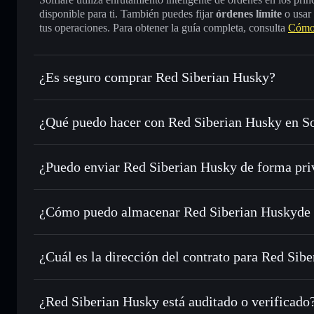
disponible para ti. También puedes fijar
órdenes límite
o usar
tus operaciones. Para obtener la guía completa, consulta
Cómo 
¿Es seguro comprar Red Siberian Husky?
Red Siberian Husky
no está verificado
¿Qué puedo hacer con Red Siberian Husky en So
Red Siberian Husky
cartera de Solflare
¿Puedo enviar Red Siberian Husky de forma pri
Intercambiar al instante
: operar con KOVU para SOL, US
de órdenes inteligente para el mejor precio disponible
agregador de privacidad
Establecer órdenes límite
: automatizar las operaciones e
¿Cómo puedo almacenar Red Siberian Huskyde 
Utilizar DCA
: promedio de coste en dólares en KOVU a lo
Red Siberian Husky
Enviar de forma privada
: transferir KOVU sin vincular p
Solflare
privacidad integrado de Solflare
¿Cuál es la dirección del contrato para Red Sib
Hacer un seguimiento en tiempo real
: monitorizar el pre
Red Siberia
KOVU
Acud16jqA9j1Hc83JrHYeiN2BpK8LYYQ1h6FGnYrpu
¿Red Siberian Husky está auditado o verificado
Holdear de forma segura
: almacenar KOVU en una cartera 