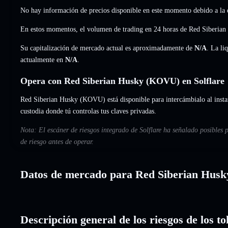
No hay información de precios disponible en este momento debido a la e
En estos momentos, el volumen de trading en 24 horas de Red Siberi
Su capitalización de mercado actual es aproximadamente de
N/A
. La li
actualmente en
N/A
.
Opera con Red Siberian Husky (KOVU) en Solflare
Red Siberian Husky (KOVU) está disponible para intercámbialo al instan
custodia donde tú controlas tus claves privadas.
Nota: El escáner de riesgos integrado de Solflare ha señalado posibles
de riesgo antes de operar.
Datos de mercado para Red Siberian Husk
Descripción general de los riesgos de los 