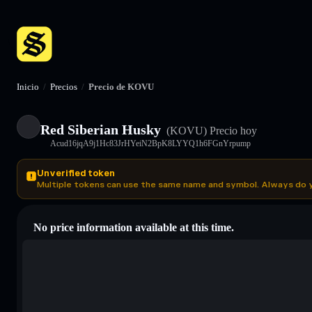
Inicio
/
Precios
/
Precio de KOVU
Red Siberian Husky
(KOVU)
Precio hoy
Acud16jqA9j1Hc83JrHYeiN2BpK8LYYQ1h6FGnYrpump
Unverified token
Multiple tokens can use the same name and symbol. Always do 
No price information available at this time.