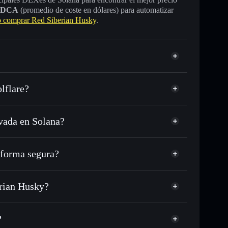
DCA
(promedio de coste en dólares) para automatizar
comprar Red Siberian Husky
.
lflare?
vada en Solana?
DC o miles de otros tokens de Solana con enrutamiento
n tu precio objetivo para KOVU
forma segura?
 largo del tiempo
cartera sin custodia
Solflare
úblicamente las carteras usando el agregador de
Red Siberian Husky
erian Husky?
agregador de privacidad
cio, volumen, capitalización de mercado y liquidez de
n Husky
mp
?
sin custodia donde tú controla tus claves privadas
KOVU
cartera Solflare