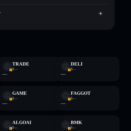
?
te fines educativos y no constituye asesoramiento
nados por rugcheck.xyz.
TRADE
DELI
$—
$—
—
—
GAME
FAGGOT
$—
$—
—
—
ALGOAI
BMK
$—
$—