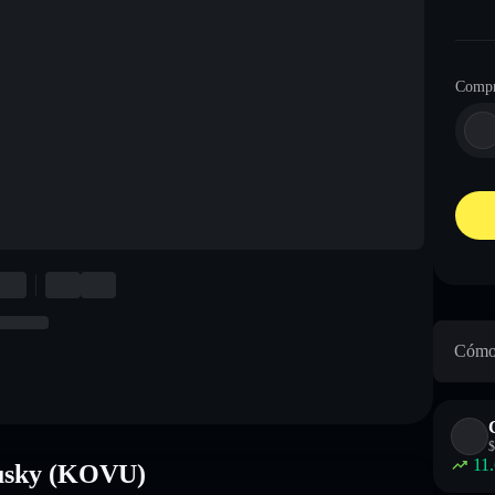
Compr
Cómo 
$
11
Husky (KOVU)