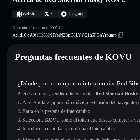
Website
X
Telegram
Dirección del contrato de KOVU
Acud16jqA9j1Hc83JrHYeiN2BpK8LYYQ1h6FGnYrpump
Preguntas frecuentes de KOVU
¿Dónde puedo comprar o intercambiar Red Sibe
Puedes comprar, vender o intercambiar
Red Siberian Husky
Abre Solflare (aplicación móvil o extensión del navegador)
Entra en la pestaña de Intercambio
Selecciona
KOVU
como el token que deseas comprar o ve
Introduce la cantidad y confirma el intercambio
Solflare utiliza enrutamiento inteligente de órdenes en los pr