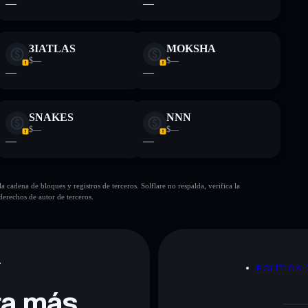
—
—
3IATLAS
MOKSHA
$—
$—
—
—
SNAKES
NNN
$—
$—
—
—
cadena de bloques y registros de terceros. Solflare no respalda, verifica la
erechos de autor de terceros.
A
POLÍTICA 
era más