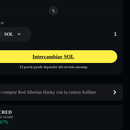
ar
SOL
Intercambiar SOL
El precio puede depender del servicio onramp
comprar Red Siberian Husky con la cartera Solflare
CRED
0.543408
.67
%