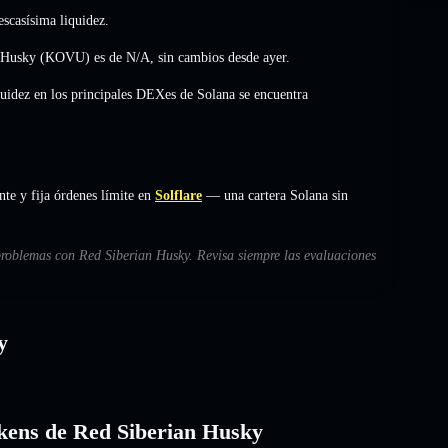
scasísima liquidez.
an Husky (KOVU) es de
N/A
,
sin cambios
desde ayer.
quidez en los principales DEXes de Solana se encuentra
te y fija órdenes límite en
Solflare
— una cartera Solana sin
 problemas con Red Siberian Husky. Revisa siempre las evaluaciones
y
tokens de Red Siberian Husky