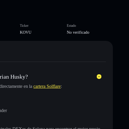
Ticker
Estado
KOVU
No verificado
rian Husky?
directamente en la
cartera Solflare
:
nder
incipales DEXes de Solana para encontrar el mejor precio