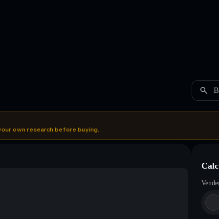
B
your own research before buying.
Calc
Vende