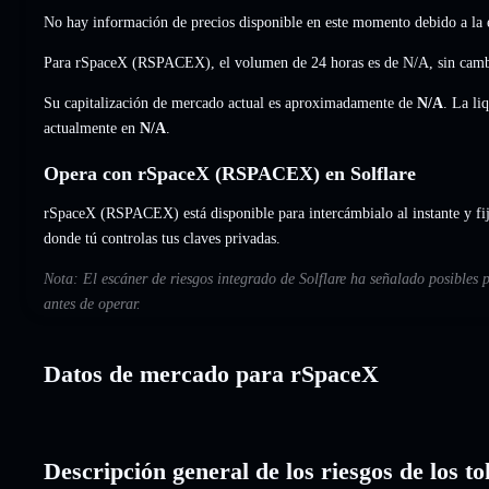
No hay información de precios disponible en este momento debido a la e
Para rSpaceX (RSPACEX), el volumen de 24 horas es de
N/A
,
sin cam
Su capitalización de mercado actual es aproximadamente de
N/A
. La li
actualmente en
N/A
.
Opera con rSpaceX (RSPACEX) en Solflare
rSpaceX (RSPACEX) está disponible para intercámbialo al instante y fij
donde tú controlas tus claves privadas.
Nota: El escáner de riesgos integrado de Solflare ha señalado posibles
antes de operar.
Datos de mercado para rSpaceX
Descripción general de los riesgos de los 