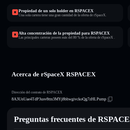
Propiedad de un solo holder en RSPACEX
Una sola cartera tiene una gran cantidad de la oferta de rSpaceX.
Alta concentración de la propiedad para RSPACEX
Las principales carteras poseen más del 80 % de la oferta de rSpaceX .
Acerca de rSpaceX RSPACEX
Dirección del contrato de RSPACEX
8A3UnUae4TdP3usv8ttn3MYj8bhwgivckoQg7zHLPump
Preguntas frecuentes de RSPAC