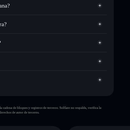
ana?
 USDC o miles de otros tokens de Solana con
sponible
n tu precio objetivo para RSPACEX
ra?
a lo largo del tiempo
era sin custodia
Solflare
r públicamente las carteras usando el agregador de
rSpaceX
?
agregador de privacidad
cio, volumen, capitalización de mercado y liquidez de
p
era sin custodia donde tú controla tus claves privadas
RSPACEX
cartera
10 principales
cadena de bloques y registros de terceros. Solflare no respalda, verifica la
sola cartera
erechos de autor de terceros.
aceX
liquidez limitada
0 % de concentración
rSpaceX
paceX
modificables