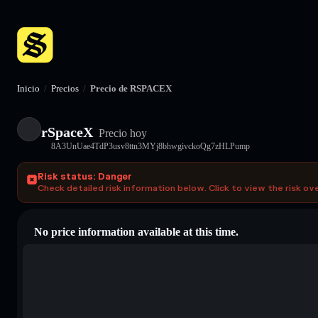
Inicio
/
Precios
/
Precio de RSPACEX
rSpaceX
Precio hoy
8A3UnUae4TdP3usv8ttn3MYj8bhwgivckoQg7zHLPump
Risk status: Danger
Check detailed risk information below. Click to view the risk ov
No price information available at this time.