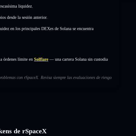
scasísima liquidez.
bios
desde la sesión anterior.
quidez en los principales DEXes de Solana se encuentra
a órdenes límite en
Solflare
— una cartera Solana sin custodia
 problemas con rSpaceX. Revisa siempre las evaluaciones de riesgo
tokens de rSpaceX