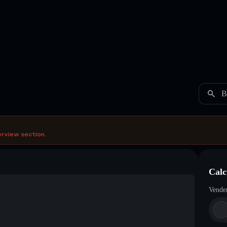
B
erview section.
Calc
Vende