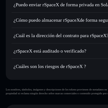
¿Puedo enviar rSpaceX de forma privada en Sol
Intercambiar al instante
: operar con RSPACEX para SOL,
enrutamiento de órdenes inteligente para el mejor precio di
agregador de privacidad
Establecer órdenes límite
: automatizar las operaciones e
¿Cómo puedo almacenar rSpaceXde forma segu
Utilizar DCA
: promedio de coste en dólares en RSPACEX 
rSpaceX
cart
Enviar de forma privada
: transferir RSPACEX sin vincula
Solflare
privacidad integrado de Solflare
¿Cuál es la dirección del contrato para rSpaceX
Hacer un seguimiento en tiempo real
: monitorizar el pre
rSpaceX
RSPACEX
8A3UnUae4TdP3usv8ttn3MYj8bhwgivckoQg7zHLPum
¿rSpaceX está auditado o verificado?
Holdear de forma segura
: almacenar RSPACEX en una cart
Solflare
rSpaceX
no está verificado actualmente
¿Cuáles son los riesgos de rSpaceX ?
Principales riesgos para rSpaceX:
Los nombres, símbolos, imágenes y descripciones de los tokens provienen de metadatos en la 
carteras
rSpaceX
propiedad ni reclama ningún derecho sobre marcas comerciales o contenido protegido por d
rSpaceX
rSp
8
rS