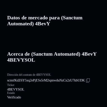
Datos de mercado para (Sanctum
Automated) 4BevY
Acerca de (Sanctum Automated) 4BevY
4BEVYSOL
Dirección del contrato de 4BEVYSOL
sctmfKdZ6Y5xq2ePjESs5rM2iqmwduNzCx2zU7kbUDK
Ticker
4BEVYSOL
Estado
Verificado