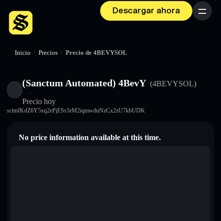
Descargar ahora
Menú
Inicio
/
Precios
/
Precio de 4BEVYSOL
(Sanctum Automated) 4BevY
(4BEVYSOL)
Precio hoy
sctmfKdZ6Y5xq2ePjESs5rM2iqmwduNzCx2zU7kbUDK
No price information available at this time.