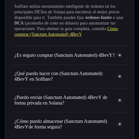
Solflare utiliza enrutamiento inteligente de órdenes en los
principales DEXes de Solana para encontrar el mejor precio
disponible para ti. También puedes fijar
órdenes límite
o usar
DCA
(promedio de coste en dólares) para automatizar tus
operaciones. Para obtener la guía completa, consulta
Cómo
comprar (Sanctum Automated) 4BevY
.
¿Es seguro comprar (Sanctum Automated) 4BevY?
(Sanctum Automated) 4BevY
token verificado
¿Qué puedo hacer con (Sanctum Automated)
4BevY en Solflare?
(Sanctum Automated) 4BevY
cartera de Solflare
¿Puedo enviar (Sanctum Automated) 4BevY de
Intercambiar al instante
: operar con 4BEVYSOL para
forma privada en Solana?
SOL, USDC o miles de otros tokens de Solana con
cartera de Solflare
agregador de
enrutamiento de órdenes inteligente para el mejor precio
privacidad
disponible
¿Cómo puedo almacenar (Sanctum Automated)
(Sanctum Automated) 4BevY
4BevYde forma segura?
Establecer órdenes límite
: automatizar las operaciones en
tu precio objetivo para 4BEVYSOL
(Sanctum Automated)