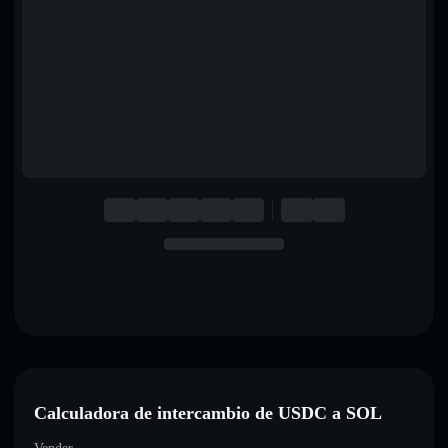
English
Deutsch
Italiano
Português
Español
Calculadora de intercambio de USDC a SOL