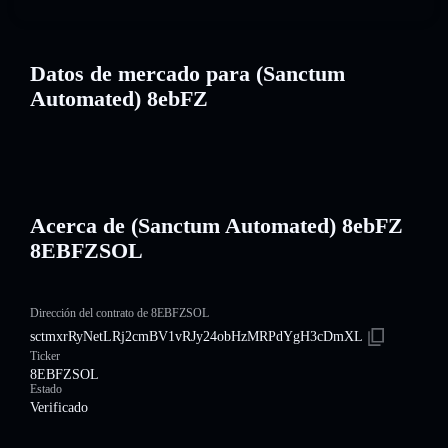
Datos de mercado para (Sanctum
Automated) 8ebFZ
Acerca de (Sanctum Automated) 8ebFZ
8EBFZSOL
Dirección del contrato de 8EBFZSOL
sctmxrRyNetLRj2cmBV1vRJy24obHzMRPdYgH3cDmXL
Ticker
8EBFZSOL
Estado
Verificado