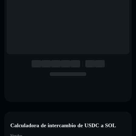
English
Deutsch
Italiano
Português
Español
Calculadora de intercambio de USDC a SOL