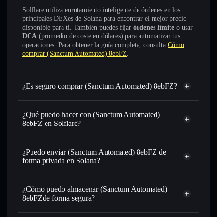
Solflare utiliza enrutamiento inteligente de órdenes en los
principales DEXes de Solana para encontrar el mejor precio
disponible para ti. También puedes fijar
órdenes límite
o usar
DCA
(promedio de coste en dólares) para automatizar tus
operaciones. Para obtener la guía completa, consulta
Cómo
comprar (Sanctum Automated) 8ebFZ
.
¿Es seguro comprar (Sanctum Automated) 8ebFZ?
(Sanctum Automated) 8ebFZ
token verificado
¿Qué puedo hacer con (Sanctum Automated)
8ebFZ en Solflare?
(Sanctum Automated) 8ebFZ
cartera de Solflare
¿Puedo enviar (Sanctum Automated) 8ebFZ de
Intercambiar al instante
: operar con 8EBFZSOL para
forma privada en Solana?
SOL, USDC o miles de otros tokens de Solana con
cartera de Solflare
agregador de
enrutamiento de órdenes inteligente para el mejor precio
privacidad
disponible
¿Cómo puedo almacenar (Sanctum Automated)
(Sanctum Automated) 8ebFZ
8ebFZde forma segura?
Establecer órdenes límite
: automatizar las operaciones en
tu precio objetivo para 8EBFZSOL
(Sanctum Automated)