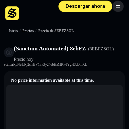
Descargar ahora
Menú
Inicio
/
Precios
/
Precio de 8EBFZSOL
(Sanctum Automated) 8ebFZ
(8EBFZSOL)
Precio hoy
sctmxrRyNetLRj2cmBV1vRJy24obHzMRPdYgH3cDmXL
No price information available at this time.