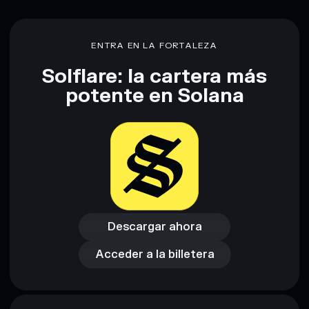
shmonzi
shmonzi
liquidez limitada
80 % de concentración
shmonzi
ENTRA EN LA FORTALEZA
Solflare: la cartera más
Descargo de responsabilidad: Esta información tiene
potente en Solana
únicamente fines educativos y no constituye asesoramiento
financiero. Investiga siempre por tu cuenta. Datos
proporcionados por rugcheck.xyz.
Descargar ahora
Acceder a la billetera
Descargar ahora
Acceder a la billetera