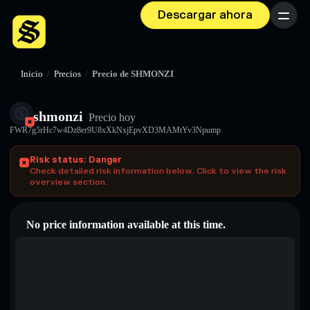
Descargar ahora
Menú
Inicio
/
Precios
/
Precio de SHMONZI
shmonzi
Precio hoy
FWR7g5rHc7w4Dz8er9U8xXkNxjEpvXD3MAMtYv3Npump
Risk status: Danger
Check detailed risk information below. Click to view the risk
overview section.
No price information available at this time.