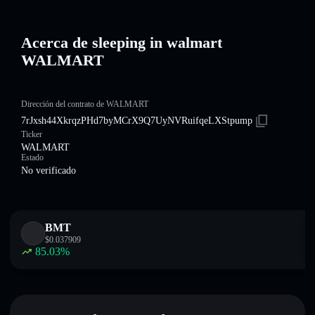
Acerca de sleeping in walmart
WALMART
Dirección del contrato de WALMART
7rJxsh44XkrqzPHd7byMCrX9Q7UyNVRuifqeLXStpump
Ticker
WALMART
Estado
No verificado
BMT
$
0.037909
85.03
%