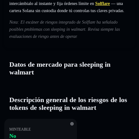
intercámbialo al instante y fija órdenes límite en
Solflare
— una
cartera Solana sin custodia donde tú controlas tus claves privadas.
Nota: El escáner de riesgos integrado de Solflare ha señalado
posibles problemas con sleeping in walmart. Revisa siempre las
evaluaciones de riesgo antes de operar.
Datos de mercado para sleeping in
walmart
Descripción general de los riesgos de los
tokens de sleeping in walmart
MINTEABLE
No