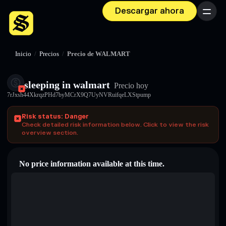
Descargar ahora
Menú
Inicio
/
Precios
/
Precio de WALMART
sleeping in walmart
Precio hoy
7rJxsh44XkrqzPHd7byMCrX9Q7UyNVRuifqeLXStpump
Risk status: Danger
Check detailed risk information below. Click to view the risk
overview section.
No price information available at this time.