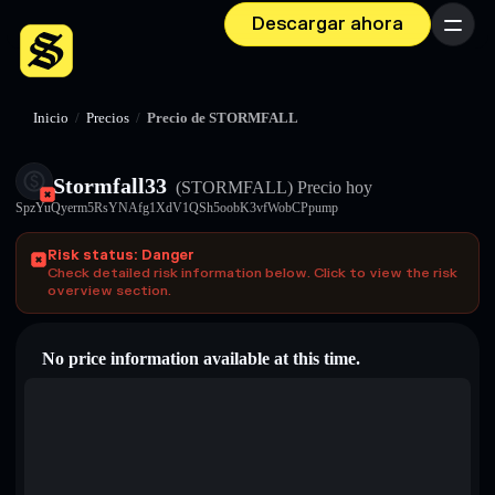
Descargar ahora
Menú
Inicio
/
Precios
/
Precio de STORMFALL
Stormfall33
(STORMFALL)
Precio hoy
SpzYuQyerm5RsYNAfg1XdV1QSh5oobK3vfWobCPpump
Risk status: Danger
Check detailed risk information below. Click to view the risk
overview section.
No price information available at this time.