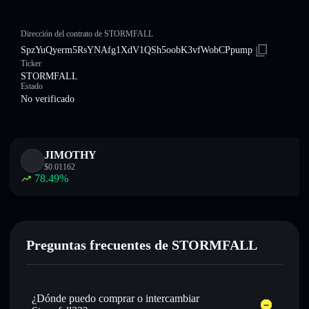
Dirección del contrato de STORMFALL
SpzYuQyerm5RsYNAfg1XdV1QSh5oobK3vfWobCPpump
Ticker
STORMFALL
Estado
No verificado
JIMOTHY
$
0.01162
78.49
%
Preguntas frecuentes de STORMFALL
¿Dónde puedo comprar o intercambiar