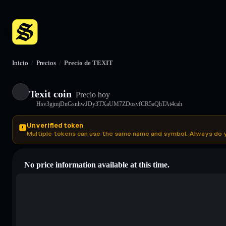
Inicio
/
Precios
/
Precio de TEXIT
Texit coin
Precio hoy
Hsv3gjmjDnGsnhwJDy3TXaUM7ZDosvfCR5aQhTAt4cah
Unverified token
Multiple tokens can use the same name and symbol. Always do 
No price information available at this time.