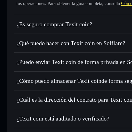
tus operaciones. Para obtener la guía completa, consulta
Cómo 
¿Es seguro comprar Texit coin?
Texit coin
no está verificado
¿Qué puedo hacer con Texit coin en Solflare?
Texit coin
cartera de Solflare
¿Puedo enviar Texit coin de forma privada en S
Intercambiar al instante
: operar con TEXIT para SOL, US
de órdenes inteligente para el mejor precio disponible
agregador de privacidad
Establecer órdenes límite
: automatizar las operaciones en
¿Cómo puedo almacenar Texit coinde forma se
Utilizar DCA
: promedio de coste en dólares en TEXIT a lo
Texit coin
car
Enviar de forma privada
: transferir TEXIT sin vincular 
Solflare
privacidad integrado de Solflare
¿Cuál es la dirección del contrato para Texit coi
Hacer un seguimiento en tiempo real
: monitorizar el pre
Texit coin
TEXIT
Hsv3gjmjDnGsnhwJDy3TXaUM7ZDosvfCR5aQhTAt4c
¿Texit coin está auditado o verificado?
Holdear de forma segura
: almacenar TEXIT en una cartera
Texit coin
no está verificado actualmente