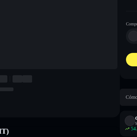
Compr
Cómo 
$
54
IT)