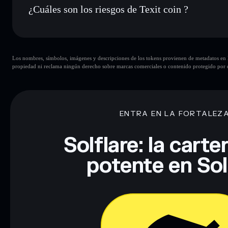
¿Cuáles son los riesgos de Texit coin ?
Principales riesgos para Texit coin:
Los nombres, símbolos, imágenes y descripciones de los tokens provienen de metadatos en la 
Texit coin
modificables
propiedad ni reclama ningún derecho sobre marcas comerciales o contenido protegido por d
Descargo de responsabilidad: Esta información tiene únicamen
financiero. Investiga siempre por tu cuenta. Datos proporcio
ENTRA EN LA FORTALEZ
Solflare: la cart
potente en So