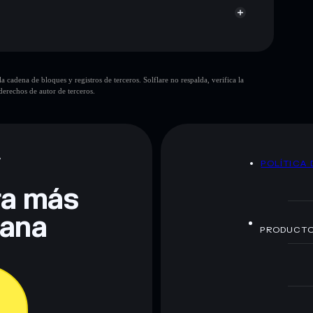
cadena de bloques y registros de terceros. Solflare no respalda, verifica la
erechos de autor de terceros.
te fines educativos y no constituye asesoramiento
nados por rugcheck.xyz.
A
POLÍTICA 
era más
lana
PRODUCT