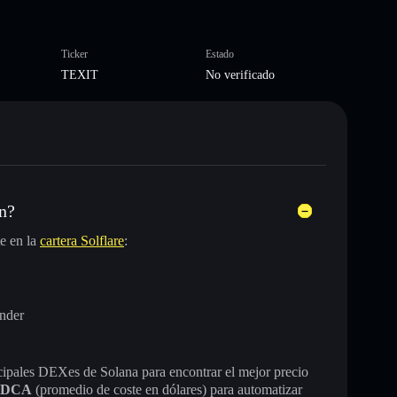
Ticker
Estado
TEXIT
No verificado
n?
e en la
cartera Solflare
:
nder
incipales DEXes de Solana para encontrar el mejor precio
DCA
(promedio de coste en dólares) para automatizar