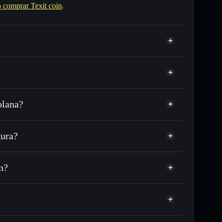
comprar Texit coin
.
olana?
DC o miles de otros tokens de Solana con enrutamiento
 tu precio objetivo para TEXIT
gura?
 largo del tiempo
tera sin custodia
Solflare
públicamente las carteras usando el agregador de
Texit coin
n?
agregador de privacidad
cio, volumen, capitalización de mercado y liquidez de
ah
 sin custodia donde tú controla tus claves privadas
TEXIT
cartera Solflare