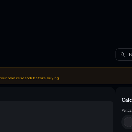
B
your own research before buying.
Calc
Vende