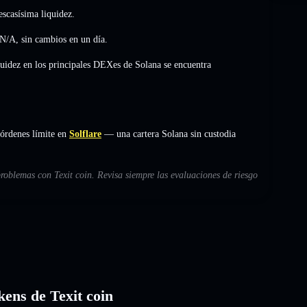
scasísima liquidez.
N/A
,
sin cambios
en un día.
quidez en los principales DEXes de Solana se encuentra
 órdenes límite en
Solflare
— una cartera Solana sin custodia
problemas con Texit coin. Revisa siempre las evaluaciones de riesgo
kens de Texit coin