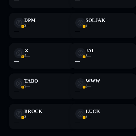
—
—
DPM
SOLJAK
$—
$—
—
—
⚔
JAI
$—
$—
—
—
TABO
WWW
$—
$—
—
—
BROCK
LUCK
$—
$—
—
—