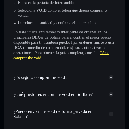
Entra en la pestaña de Intercambio
Selecciona
VOID
como el token que deseas comprar o
vender
Introduce la cantidad y confirma el intercambio
Solflare utiliza enrutamiento inteligente de órdenes en los
principales DEXes de Solana para encontrar el mejor precio
disponible para ti. También puedes fijar
órdenes límite
o usar
DCA
(promedio de coste en dólares) para automatizar tus
operaciones. Para obtener la guía completa, consulta
Cómo
comprar the void
.
¿Es seguro comprar the void?
the void
no está verificado
¿Qué puedo hacer con the void en Solflare?
the void
cartera de Solflare
Intercambiar al instante
: operar con VOID para SOL,
¿Puedo enviar the void de forma privada en
USDC o miles de otros tokens de Solana con enrutamiento
Solana?
de órdenes inteligente para el mejor precio disponible
agregador de privacidad
Establecer órdenes límite
: automatizar las operaciones en