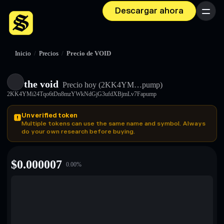
Descargar ahora
Menú
Inicio
/
Precios
/
Precio de VOID
the void
Precio hoy
(2KK4YM…pump)
2KK4YMi24Tqo6tDn8mzYWkNdGjG3ufdXBjmLv7Fapump
Unverified token
Multiple tokens can use the same name and symbol. Always
do your own research before buying.
$
0.000007
0.00
%