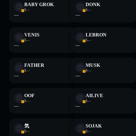
BABY GROK
DONK
$—
$—
—
—
VENIS
LEBRON
$—
$—
—
—
FATHER
MUSK
$—
$—
—
—
OOF
AILIVE
$—
$—
—
—
気
SOJAK
$—
$—