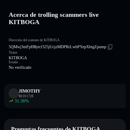
Acerca de trolling scammers live
KITBOGA
Dirección del contrato de KITBOGA
5QMwj3mFpHRytcf325jUcjzMDPRrLwbPYepXbigZpump
Ticker
KITBOGA
Estado
No verificado
JIMOTHY
$
0.011728
31.36
%
Preguntas frecuentes de KITBOGA