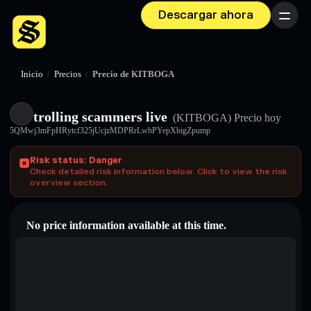
Descargar ahora
Menú
Inicio
/
Precios
/
Precio de KITBOGA
trolling scammers live
(KITBOGA)
Precio hoy
5QMwj3mFpHRytcf325jUcjzMDPRrLwbPYepXbigZpump
Risk status: Danger
Check detailed risk information below. Click to view the risk
overview section.
No price information available at this time.