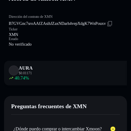
Dirección del contrato de XMN
B7GVGnc7sroAAfZAsihJZaxNDarh4vepXdgK7WnPouxv
Ticker
XMN
Estado
No verificado
AURA
$
0.01171
40.74
%
Preguntas frecuentes de XMN
¿Dónde puedo comprar o intercambiar Xmoon?