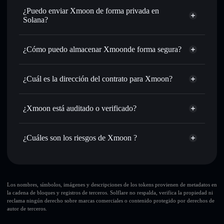
Intercambiar al instante
: operar con XMN para SOL,
¿Puedo enviar Xmoon de forma privada en
USDC o miles de otros tokens de Solana con enrutamiento
Solana?
de órdenes inteligente para el mejor precio disponible
agregador de privacidad
Establecer órdenes límite
: automatizar las operaciones en
¿Cómo puedo almacenar Xmoonde forma segura?
tu precio objetivo para XMN
Utilizar DCA
: promedio de coste en dólares en XMN a lo
Xmoon
largo del tiempo
cartera sin custodia
Solflare
¿Cuál es la dirección del contrato para Xmoon?
Enviar de forma privada
: transferir XMN sin vincular
públicamente las carteras usando el agregador de privacidad
Xmoon
integrado de Solflare
B7GVGnc7sroAAfZAsihJZaxNDarh4vepXdgK7WnPouxv
Solflare
¿Xmoon está auditado o verificado?
agregador de privacidad
Hacer un seguimiento en tiempo real
: monitorizar el
Xmoon
Xmoon
no está verificado actualmente
precio, volumen, capitalización de mercado y liquidez de
XMN
cartera Solflare
XMN
¿Cuáles son los riesgos de Xmoon ?
Holdear de forma segura
: almacenar XMN en una cartera
sin custodia donde tú controla tus claves privadas
Principales riesgos para Xmoon:
Xmoon
Los nombres, símbolos, imágenes y descripciones de los tokens provienen de metadatos en
la cadena de bloques y registros de terceros. Solflare no respalda, verifica la propiedad ni
modificables
reclama ningún derecho sobre marcas comerciales o contenido protegido por derechos de
autor de terceros.