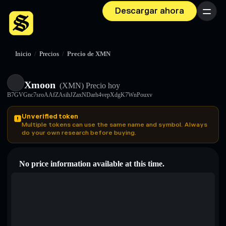
Descargar ahora
Menú
Inicio
/
Precios
/
Precio de XMN
Xmoon
(XMN)
Precio hoy
B7GVGnc7sroAAfZAsihJZaxNDarh4vepXdgK7WnPouxv
Unverified token
Multiple tokens can use the same name and symbol. Always
do your own research before buying.
No price information available at this time.