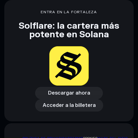
Descargo de responsabilidad: Esta información tiene
únicamente fines educativos y no constituye asesoramiento
ENTRA EN LA FORTALEZA
financiero. Investiga siempre por tu cuenta. Datos
proporcionados por rugcheck.xyz.
Solflare: la cartera más
potente en Solana
Descargar ahora
Acceder a la billetera
Descargar ahora
Acceder a la billetera