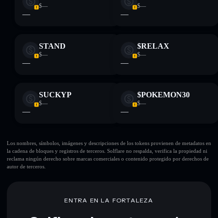
$—
$—
—
—
STAND
$RELAX
$—
$—
—
—
SUCKYP
$POKEMON30
$—
$—
—
—
Los nombres, símbolos, imágenes y descripciones de los tokens provienen de metadatos en
la cadena de bloques y registros de terceros. Solflare no respalda, verifica la propiedad ni
reclama ningún derecho sobre marcas comerciales o contenido protegido por derechos de
autor de terceros.
ENTRA EN LA FORTALEZA