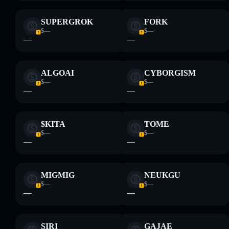
SUPERGROK
FORK
$—
$—
—
—
ALGOAI
CYBORGISM
$—
$—
—
—
$KITA
TOME
$—
$—
—
—
MIGMIG
NEUKGU
$—
$—
—
—
SIRI
GAJAE