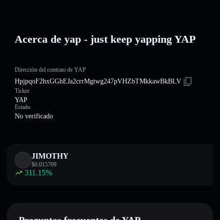
Acerca de yap - just keep yapping YAP
Dirección del contrato de YAP
HpjpqoF2hxGGhEJa2crrMgtwg247pVHZbTMkkawBkBLV
Ticker
YAP
Estado
No verificado
JIMOTHY
$
0.015709
311.15
%