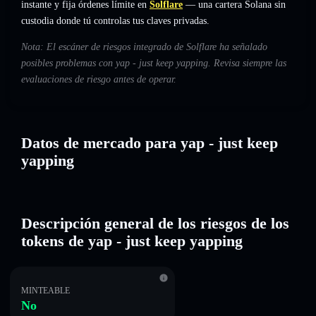
instante y fija órdenes límite en
Solflare
— una cartera Solana sin
custodia donde tú controlas tus claves privadas.
Nota: El escáner de riesgos integrado de Solflare ha señalado
posibles problemas con yap - just keep yapping. Revisa siempre las
evaluaciones de riesgo antes de operar.
Datos de mercado para yap - just keep
yapping
Descripción general de los riesgos de los
tokens de yap - just keep yapping
MINTEABLE
No