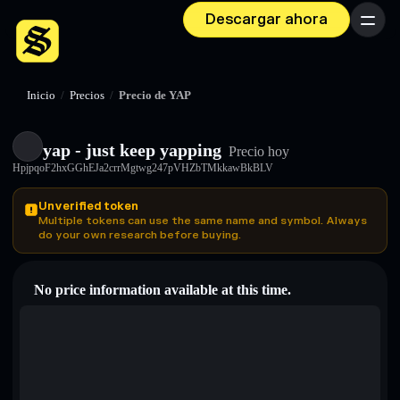
Descargar ahora
Menú
Inicio
/
Precios
/
Precio de YAP
yap - just keep yapping
Precio hoy
HpjpqoF2hxGGhEJa2crrMgtwg247pVHZbTMkkawBkBLV
Unverified token
Multiple tokens can use the same name and symbol. Always
do your own research before buying.
No price information available at this time.