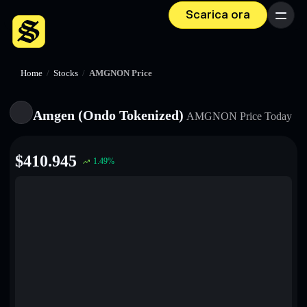
Scarica ora
Menu
Home
/
Stocks
/
AMGNON Price
Amgen (Ondo Tokenized)
AMGNON
Price Today
$
410.945
1.49
%