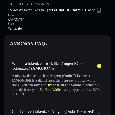
Indirizzo del contratto AMGNON
SS6AEWhzRrxhL2cXzKKjhFt3rCzmHHGKmFyugDTondo
Ticker
AMGNON
Stato
Verificato
AMGNON FAQs
What is a tokenized stock like Amgen (Ondo
Tokenized) (AMGNON)?
A tokenized stock such as
Amgen (Ondo Tokenized)
(AMGNON)
is a digital asset that represents a real-world
stock. You can
buy and
trade
it on the Solana blockchain
directly from your
Solflare Wallet
using crypto such as SOL
or USDC.
Can I convert tokenized Amgen (Ondo Tokenized)