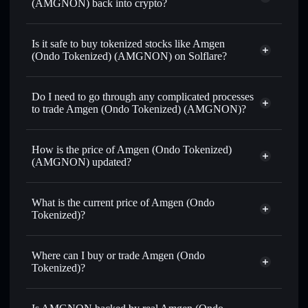
(AMGNON) back into crypto?
Amgen (Ondo Tokenized)
swapped for USDC or SOL anytime
Is it safe to buy tokenized stocks like Amgen
(Ondo Tokenized) (AMGNON) on Solflare?
1:1 backed,
on-chain, and transparently verified
Do I need to go through any complicated processes
to trade Amgen (Ondo Tokenized) (AMGNON)?
How is the price of Amgen (Ondo Tokenized)
(AMGNON) updated?
Amgen (Ondo Tokenized)
match the real-world stock price
What is the current price of Amgen (Ondo
Tokenized)?
Amgen (Ondo Tokenized)
$410.945
1.49%
Where can I buy or trade Amgen (Ondo
Tokenized)?
Solflare Wallet