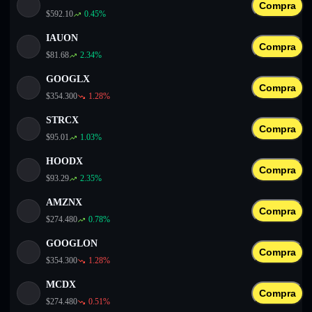
Compra
$
592.10
0.45
%
IAUON
Compra
$
81.68
2.34
%
GOOGLX
Compra
$
354.300
1.28
%
STRCX
Compra
$
95.01
1.03
%
HOODX
Compra
$
93.29
2.35
%
AMZNX
Compra
$
274.480
0.78
%
GOOGLON
Compra
$
354.300
1.28
%
MCDX
Compra
$
274.480
0.51
%