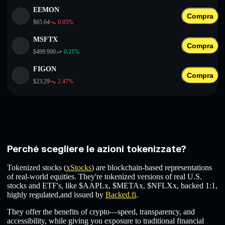
EEMON
Compra
$
65.64
0.05
%
MSFTX
Compra
$
499.990
0.21
%
FIGON
Compra
$
23.29
2.47
%
Perché scegliere le azioni tokenizzate?
Tokenized stocks (
xStocks
) are blockchain-based representations
of real-world equities. They're tokenized versions of real U.S.
stocks and ETF's, like $AAPLx, $METAx, $NFLXx, backed 1:1,
highly regulated,and issued by
Backed.fi
.
They offer the benefits of crypto—speed, transparency, and
accessibility, while giving you exposure to traditional financial