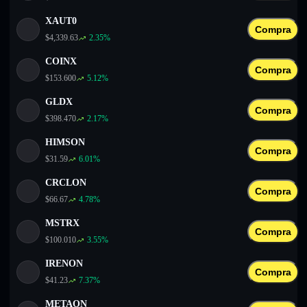
XAUT0
Compra
$
4,339.63
2.35
%
COINX
Compra
$
153.600
5.12
%
GLDX
Compra
$
398.470
2.17
%
HIMSON
Compra
$
31.59
6.01
%
CRCLON
Compra
$
66.67
4.78
%
MSTRX
Compra
$
100.010
3.55
%
IRENON
Compra
$
41.23
7.37
%
METAON