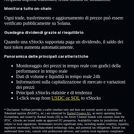
Monitora tutto on-chain
Ogni trade, trasferimento e aggiornamento di prezzo può essere
verificato pubblicamente su Solana.
Guadagna dividendi grazie al riequilibrio
Quando una xStocks supportata paga un dividendo, il saldo dei
tuoi token aumenta automaticamente.
Panoramica delle principali caratteristiche
Monitoraggio dei prezzi in tempo reale con grafici della
performance in tempo reale
Dati di volume e liquidità in tempo reale 24h
Informazioni sulla capitalizzazione di mercato e variazioni
dei prezzi
Principali xStocks rialziste e di tendenza
1-click swap from
USDC or SOL
to xStocks
* Disclaimer: Solflare provides a wallet interface only and does not custody assets or securities.
Tokenized equities ($AAPLx, etc.) are tokenized by
Backed Finance AG
, an entity operating from
Switzerland, and issued by Backed Assets (JE) in the Jersey Channel Islands with consents from the
JFSC. xStocks are issued under an approved EU prospectus. Availability varies by jurisdiction and is
subject to local regulations. Investments involve significant risks, including market volatility, liquidity,
regulatory uncertainty, blockchain-related technology risks, and potential tax obligations. Ensure you
understand these risks, consult with professional advisors, and confirm local regulatory compliance