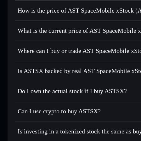
How is the price of AST SpaceMobile xStock 
AST SpaceMobile xStock
What is the current price of AST SpaceMobile 
AST SpaceMobile xStock
$71.94
Where can I buy or trade AST SpaceMobile xSt
Is ASTSX backed by real AST SpaceMobile xSt
Do I own the actual stock if I buy ASTSX?
Can I use crypto to buy ASTSX?
Is investing in a tokenized stock the same as b