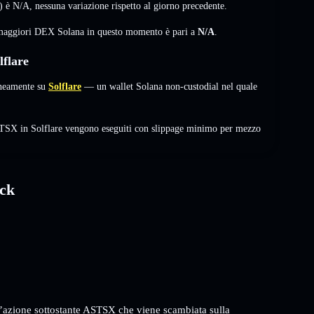
) è
N/A
,
nessuna variazione
rispetto al giorno precedente.
i maggiori DEX Solana in questo momento è pari a
N/A
.
flare
neamente su
Solflare
— un wallet Solana non-custodial nel quale
STSX in Solflare vengono eseguiti con slippage minimo per mezzo
ock
azione sottostante ASTSX che viene scambiata sulla