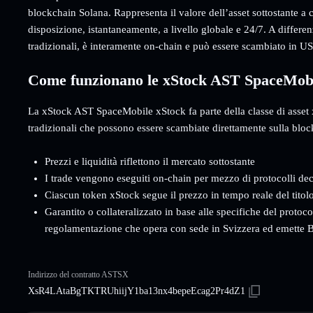
blockchain Solana. Rappresenta il valore dell’asset sottostante a 
disposizione, istantaneamente, a livello globale e 24/7. A differe
tradizionali, è interamente on-chain e può essere scambiato in 
Come funzionano le xStock AST SpaceMobi
La xStock AST SpaceMobile xStock fa parte della classe di asset x
tradizionali che possono essere scambiate direttamente sulla blo
Prezzi e liquidità riflettono il mercato sottostante
I trade vengono eseguiti on-chain per mezzo di protocolli dec
Ciascun token xStock segue il prezzo in tempo reale del titol
Garantito o collateralizzato in base alle specifiche del protoc
regolamentazione che opera con sede in Svizzera ed emette B
Indirizzo del contratto ASTSX
XsR4LAtaBgTKTRUhiijY1ba13nx4bepeEcag2Pr4dZ1