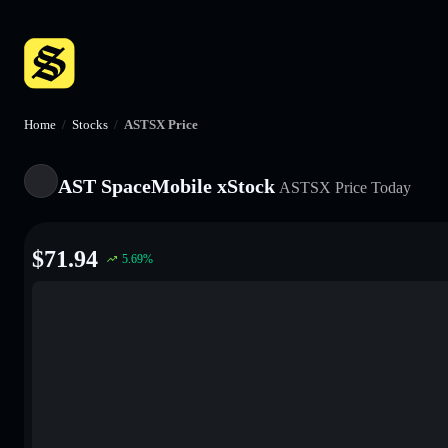
Home
/
Stocks
/
ASTSX Price
AST SpaceMobile xStock
ASTSX
Price Today
$
71.94
5.69
%