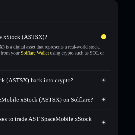
le xStock (ASTSX)?
X)
is a digital asset that represents a real-world stock.
y from your
Solflare Wallet
using crypto such as SOL or
ck (ASTSX) back into crypto?
swapped for USDC or SOL anytime
aceMobile xStock (ASTSX) on Solflare?
n-chain, and transparently verified
sses to trade AST SpaceMobile xStock