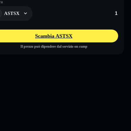
ra
ASTSX
Scambia ASTSX
Il prezzo può dipendere dal servizio on-ramp