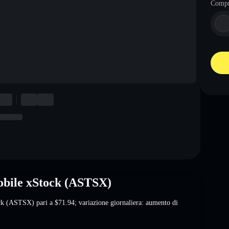
Comp
obile xStock (ASTSX)
ock (ASTSX) pari a
$71.94
; variazione giornaliera: aumento di