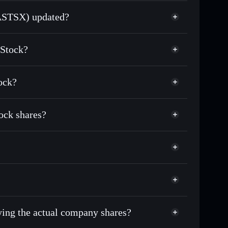
(ASTSX) updated?
match the real-world stock price
xStock?
5.69%
ock?
Solflare Wallet
ock shares?
uying the actual company shares?