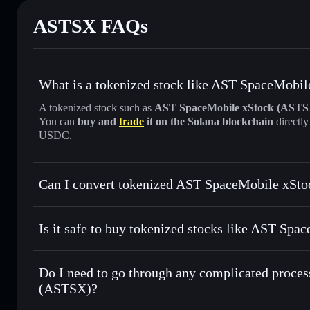
ASTSX FAQs
What is a tokenized stock like AST SpaceMobi
A tokenized stock such as
AST SpaceMobile xStock (ASTS
You can
buy and
trade
it on the Solana blockchain
directl
USDC.
Can I convert tokenized AST SpaceMobile xSto
AST SpaceMobile xStock
Is it safe to buy tokenized stocks like AST Sp
1:1 backed, o
Do I need to go through any complicated proce
(ASTSX)?