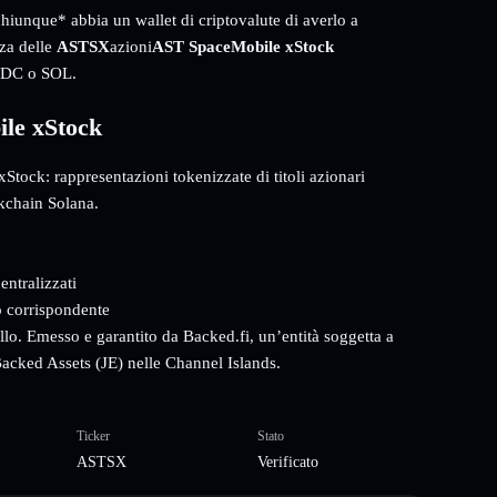
chiunque* abbia un wallet di criptovalute di averlo a
nza delle
ASTSX
azioni
AST SpaceMobile xStock
USDC o SOL.
le xStock
Stock: rappresentazioni tokenizzate di titoli azionari
ckchain Solana.
entralizzati
o corrispondente
ollo. Emesso e garantito da Backed.fi, un’entità soggetta a
acked Assets (JE) nelle Channel Islands.
Ticker
Stato
ASTSX
Verificato