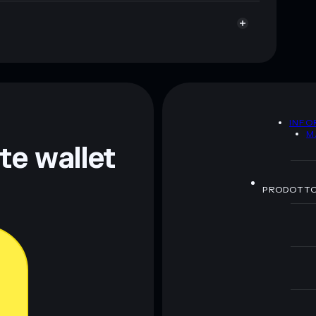
A
INFO
M
nte wallet
PRODOTT