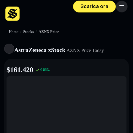
Scarica ora
Menu
Home
/
Stocks
/
AZNX Price
AstraZeneca xStock
AZNX
Price Today
$
161.420
0.06
%