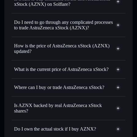
xStock (AZNX) on Solflare?
1:1 backed,
on-chain, and transparently verified
Do I need to go through any complicated processes
to trade AstraZeneca xStock (AZNX)?
How is the price of AstraZeneca xStock (AZNX)
updated?
AstraZeneca xStock
match the real-world stock price
What is the current price of AstraZeneca xStock?
AstraZeneca xStock
$161.420
Where can I buy or trade AstraZeneca xStock?
Solflare Wallet
Is AZNX backed by real AstraZeneca xStock
shares?
Do I own the actual stock if I buy AZNX?