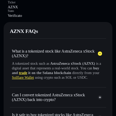
Ticker
AZNX
Stato
Verificato
AZNX FAQs
What is a tokenized stock like AstraZeneca xStock
(AZNX)?
A tokenized stock such as
AstraZeneca xStock (AZNX)
is a
digital asset that represents a real-world stock. You can
buy
and
trade
it on the Solana blockchain
directly from your
Solflare Wallet
using crypto such as SOL or USDC.
Can I convert tokenized AstraZeneca xStock
(AZNX) back into crypto?
AstraZeneca xStock
swapped for USDC or SOL anytime
Is it safe to buy tokenized stocks like AstraZeneca