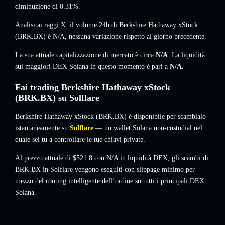
diminuzione di 0.31%
.
Analisi ai raggi X: il volume 24h di Berkshire Hathaway xStock
(BRK.BX) è
N/A
,
nessuna variazione
rispetto al giorno precedente.
La sua attuale capitalizzazione di mercato è circa
N/A
. La liquidità
sui maggiori DEX Solana in questo momento è pari a
N/A
.
Fai trading Berkshire Hathaway xStock
(BRK.BX) su Solflare
Berkshire Hathaway xStock (BRK.BX) è disponibile per scambialo
istantaneamente su
Solflare
— un wallet Solana non-custodial nel
quale sei tu a controllare le tue chiavi private.
Al prezzo attuale di $521.8 con N/A in liquidità DEX, gli scambi di
BRK.BX in Solflare vengono eseguiti con slippage minimo per
mezzo del routing intelligente dell’ordine su tutti i principali DEX
Solana.