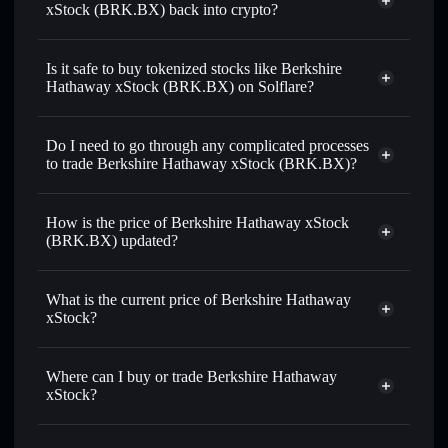
xStock (BRK.BX) back into crypto?
Berkshire Hathaway xStock
swapped for USDC or SOL anytime
Is it safe to buy tokenized stocks like Berkshire
Hathaway xStock (BRK.BX) on Solflare?
1:1 backed,
on-chain, and transparently verified
Do I need to go through any complicated processes
to trade Berkshire Hathaway xStock (BRK.BX)?
How is the price of Berkshire Hathaway xStock
(BRK.BX) updated?
Berkshire Hathaway xStock
match the real-world stock price
What is the current price of Berkshire Hathaway
xStock?
Berkshire Hathaway xStock
$521.80
0.31%
Where can I buy or trade Berkshire Hathaway
xStock?
Solflare Wallet