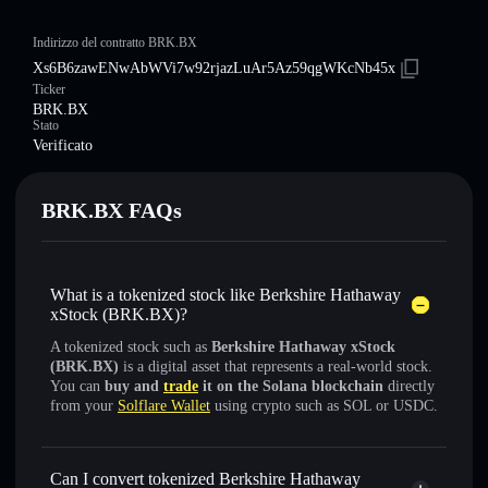
Indirizzo del contratto BRK.BX
Xs6B6zawENwAbWVi7w92rjazLuAr5Az59qgWKcNb45x
Ticker
BRK.BX
Stato
Verificato
BRK.BX FAQs
What is a tokenized stock like Berkshire Hathaway
xStock (BRK.BX)?
A tokenized stock such as
Berkshire Hathaway xStock
(BRK.BX)
is a digital asset that represents a real-world stock.
You can
buy and
trade
it on the Solana blockchain
directly
from your
Solflare Wallet
using crypto such as SOL or USDC.
Can I convert tokenized Berkshire Hathaway