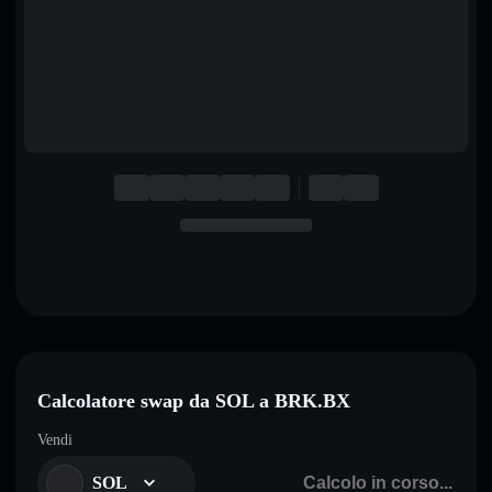
English
Deutsch
Italiano
Português
Español
Calcolatore swap da SOL a BRK.BX
Vendi
SOL