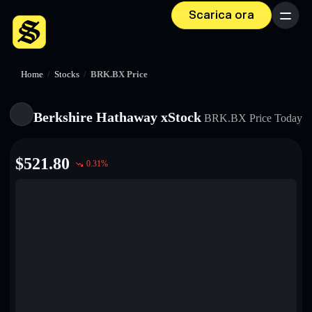
Scarica ora
Menu
Home
/
Stocks
/
BRK.BX Price
Berkshire Hathaway xStock
BRK.BX
Price Today
$
521.80
0.31
%