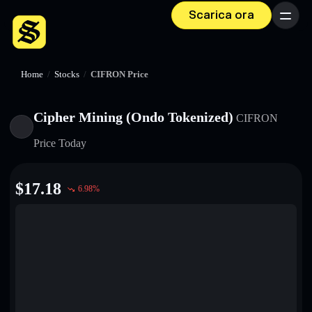
Scarica ora
Menu
Home
/
Stocks
/
CIFRON Price
Cipher Mining (Ondo Tokenized)
CIFRON
Price Today
$
17.18
6.98
%