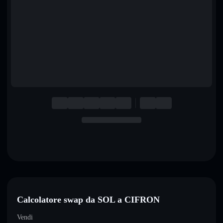
English
Deutsch
Italiano
Português
Español
Calcolatore swap da SOL a CIFRON
Vendi