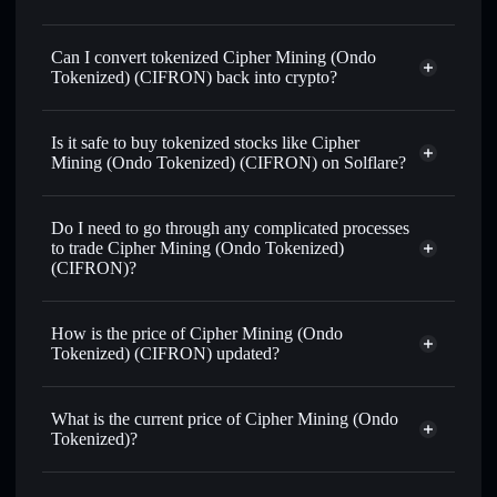
Can I convert tokenized Cipher Mining (Ondo
Tokenized) (CIFRON) back into crypto?
Cipher Mining (Ondo Tokenized)
swapped for USDC or SOL anytime
Is it safe to buy tokenized stocks like Cipher
Mining (Ondo Tokenized) (CIFRON) on Solflare?
1:1 backed,
on-chain, and transparently verified
Do I need to go through any complicated processes
to trade Cipher Mining (Ondo Tokenized)
(CIFRON)?
How is the price of Cipher Mining (Ondo
Tokenized) (CIFRON) updated?
Cipher Mining (Ondo Tokenized)
match the real-world stock price
What is the current price of Cipher Mining (Ondo
Tokenized)?
Cipher Mining (Ondo Tokenized)
$17.18