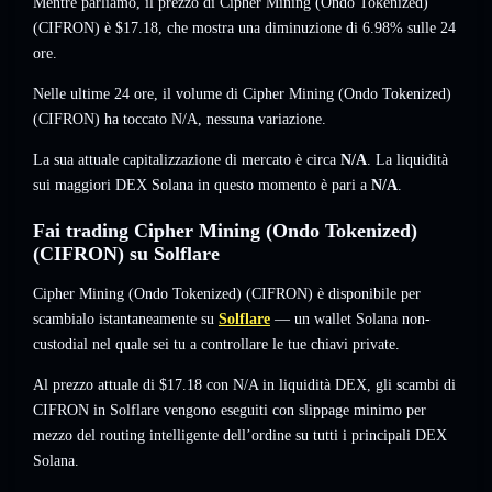
Mentre parliamo, il prezzo di Cipher Mining (Ondo Tokenized)
(CIFRON) è
$17.18
, che mostra una diminuzione di 6.98%
sulle 24
ore.
Nelle ultime 24 ore, il volume di Cipher Mining (Ondo Tokenized)
(CIFRON) ha toccato
N/A
,
nessuna variazione
.
La sua attuale capitalizzazione di mercato è circa
N/A
. La liquidità
sui maggiori DEX Solana in questo momento è pari a
N/A
.
Fai trading Cipher Mining (Ondo Tokenized)
(CIFRON) su Solflare
Cipher Mining (Ondo Tokenized) (CIFRON) è disponibile per
scambialo istantaneamente su
Solflare
— un wallet Solana non-
custodial nel quale sei tu a controllare le tue chiavi private.
Al prezzo attuale di $17.18 con N/A in liquidità DEX, gli scambi di
CIFRON in Solflare vengono eseguiti con slippage minimo per
mezzo del routing intelligente dell’ordine su tutti i principali DEX
Solana.