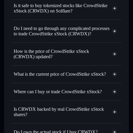
swapped for USDC or SOL anytime
Is it safe to buy tokenized stocks like CrowdStrike
xStock (CRWDX) on Solflare?
1:1 backed,
on-chain, and transparently verified
Do I need to go through any complicated processes
to trade CrowdStrike xStock (CRWDX)?
How is the price of CrowdStrike xStock
(CRWDX) updated?
CrowdStrike xStock
match the real-world stock price
What is the current price of CrowdStrike xStock?
CrowdStrike xStock
$214.420
1.69%
Where can I buy or trade CrowdStrike xStock?
Solflare Wallet
Is CRWDX backed by real CrowdStrike xStock
shares?
Do I own the actual stock if I buy CRWDX?