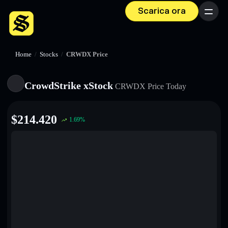
Scarica ora
Menu
Home
/
Stocks
/
CRWDX Price
CrowdStrike xStock
CRWDX
Price Today
$
214.420
1.69
%