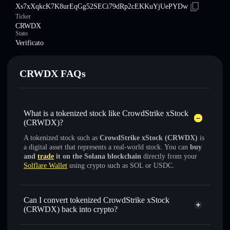
Xs7xXqkcK7K8urEqGg52SECi79dRp2cEKKuYjUePYDw
Ticker
CRWDX
Stato
Verificato
CRWDX FAQs
What is a tokenized stock like CrowdStrike xStock
(CRWDX)?
A tokenized stock such as
CrowdStrike xStock (CRWDX)
is
a digital asset that represents a real-world stock. You can
buy
and
trade
it on the Solana blockchain
directly from your
Solflare Wallet
using crypto such as SOL or USDC.
Can I convert tokenized CrowdStrike xStock
(CRWDX) back into crypto?
CrowdStrike xStock