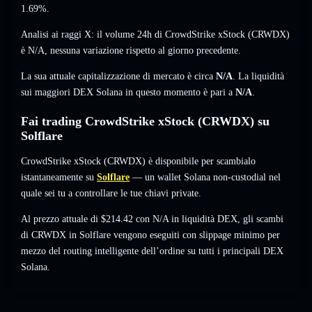
1.69%
.
Analisi ai raggi X: il volume 24h di CrowdStrike xStock (CRWDX)
è
N/A
,
nessuna variazione
rispetto al giorno precedente.
La sua attuale capitalizzazione di mercato è circa
N/A
. La liquidità
sui maggiori DEX Solana in questo momento è pari a
N/A
.
Fai trading CrowdStrike xStock (CRWDX) su
Solflare
CrowdStrike xStock (CRWDX) è disponibile per scambialo
istantaneamente su
Solflare
— un wallet Solana non-custodial nel
quale sei tu a controllare le tue chiavi private.
Al prezzo attuale di $214.42 con N/A in liquidità DEX, gli scambi
di CRWDX in Solflare vengono eseguiti con slippage minimo per
mezzo del routing intelligente dell’ordine su tutti i principali DEX
Solana.