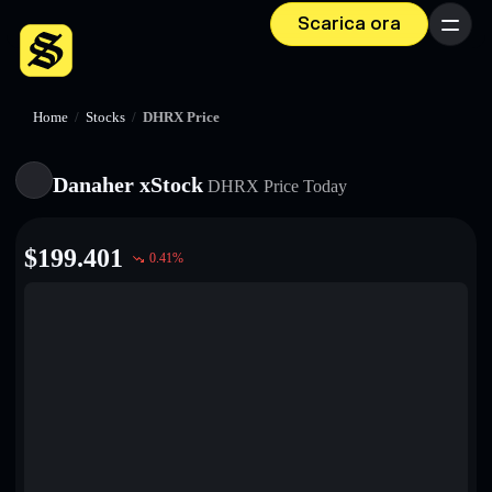
Scarica ora
Menu
Home
/
Stocks
/
DHRX Price
Danaher xStock
DHRX
Price Today
$
199.401
0.41
%