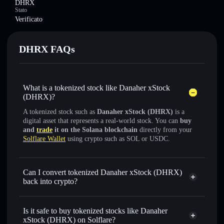
DHRX
Stato
Verificato
DHRX FAQs
What is a tokenized stock like Danaher xStock
(DHRX)?
A tokenized stock such as
Danaher xStock (DHRX)
is a
digital asset that represents a real-world stock. You can
buy
and
trade
it on the Solana blockchain
directly from your
Solflare Wallet
using crypto such as SOL or USDC.
Can I convert tokenized Danaher xStock (DHRX)
back into crypto?
Danaher xStock
swapped
for USDC or SOL anytime
Is it safe to buy tokenized stocks like Danaher
xStock (DHRX) on Solflare?