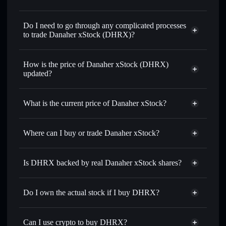
1:1 backed,
on-chain, and transparently verified
Do I need to go through any complicated processes
to trade Danaher xStock (DHRX)?
How is the price of Danaher xStock (DHRX)
updated?
Danaher xStock
match the real-world stock price
What is the current price of Danaher xStock?
Danaher xStock
$199.401
0.41%
Where can I buy or trade Danaher xStock?
Solflare Wallet
Is DHRX backed by real Danaher xStock shares?
Do I own the actual stock if I buy DHRX?
Can I use crypto to buy DHRX?