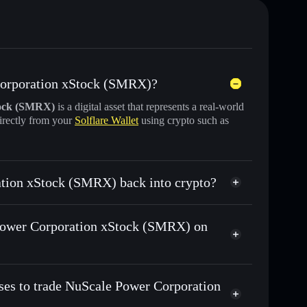
 Corporation xStock (SMRX)?
tock (SMRX)
is a digital asset that represents a real-world
irectly from your
Solflare Wallet
using crypto such as
ation xStock (SMRX) back into crypto?
ock
swapped for USDC or SOL anytime
e Power Corporation xStock (SMRX) on
n-chain, and transparently verified
ses to trade NuScale Power Corporation