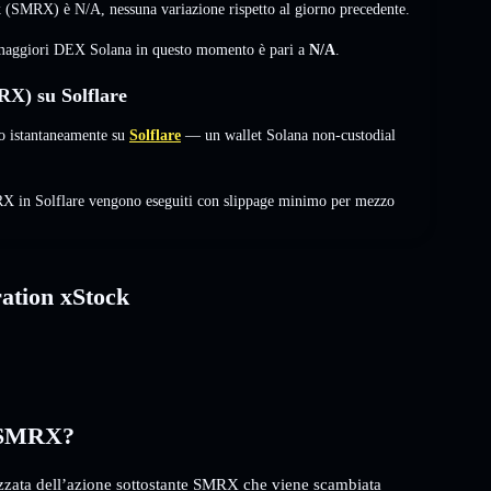
ock (SMRX) è
N/A
,
nessuna variazione
rispetto al giorno precedente.
i maggiori DEX Solana in questo momento è pari a
N/A
.
X) su Solflare
 istantaneamente su
Solflare
— un wallet Solana non-custodial
RX in Solflare vengono eseguiti con slippage minimo per mezzo
ation xStock
k SMRX?
zata dell’azione sottostante SMRX che viene scambiata