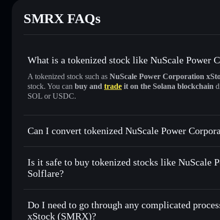
SMRX FAQs
What is a tokenized stock like NuScale Power
A tokenized stock such as
NuScale Power Corporation xS
stock. You can
buy and
trade
it on the Solana blockchain
d
SOL or USDC.
Can I convert tokenized NuScale Power Corpor
NuScale Power Corporation xSt
Is it safe to buy tokenized stocks like NuScal
Solflare?
1:1 backed, o
Do I need to go through any complicated proces
xStock (SMRX)?