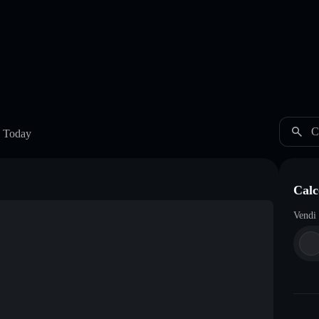
C
e Today
Calc
Vendi