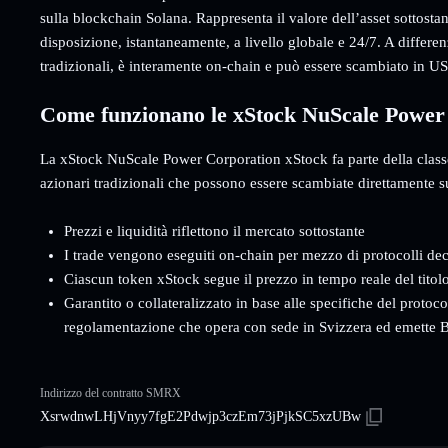
sulla blockchain Solana. Rappresenta il valore dell’asset sottosta
disposizione, istantaneamente, a livello globale e 24/7. A differe
tradizionali, è interamente on-chain e può essere scambiato in 
Come funzionano le xStock NuScale Power
La xStock NuScale Power Corporation xStock fa parte della classe 
azionari tradizionali che possono essere scambiate direttamente s
Prezzi e liquidità riflettono il mercato sottostante
I trade vengono eseguiti on-chain per mezzo di protocolli dec
Ciascun token xStock segue il prezzo in tempo reale del titol
Garantito o collateralizzato in base alle specifiche del protoc
regolamentazione che opera con sede in Svizzera ed emette B
Indirizzo del contratto SMRX
XsrwdnwLHjVnyy7fgE2Pdwjp3czEm73jPjkSC5xzUBw