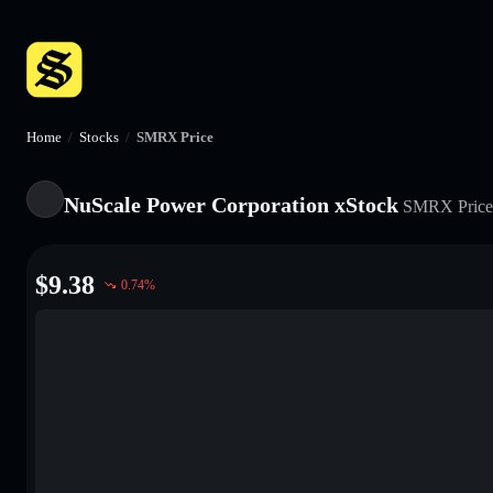
Home
/
Stocks
/
SMRX Price
NuScale Power Corporation xStock
SMRX
Pric
$
9.38
0.74
%