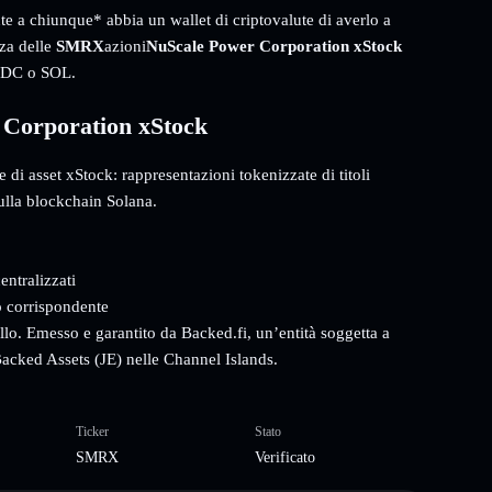
nte a chiunque* abbia un wallet di criptovalute di averlo a
nza delle
SMRX
azioni
NuScale Power Corporation xStock
USDC o SOL.
 Corporation xStock
di asset xStock: rappresentazioni tokenizzate di titoli
ulla blockchain Solana.
entralizzati
o corrispondente
ollo. Emesso e garantito da Backed.fi, un’entità soggetta a
acked Assets (JE) nelle Channel Islands.
Ticker
Stato
SMRX
Verificato