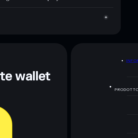
A
INFO
nte wallet
PRODOTT