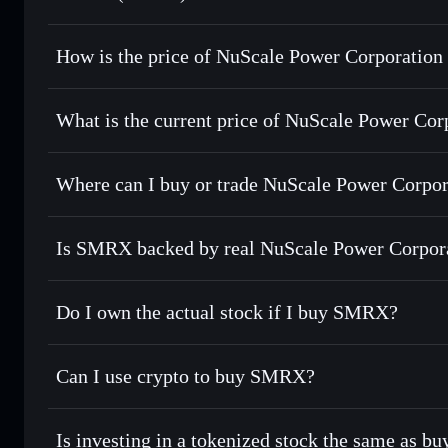
How is the price of NuScale Power Corporatio
NuScale Power Corporation xStock
price
What is the current price of NuScale Power Cor
NuScale Power Corporation xStock
0.74%
Where can I buy or trade NuScale Power Corpor
Is SMRX backed by real NuScale Power Corpora
Do I own the actual stock if I buy SMRX?
Can I use crypto to buy SMRX?
Is investing in a tokenized stock the same as b