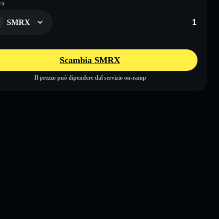
ra
SMRX
Scambia SMRX
Il prezzo può dipendere dal servizio on-ramp