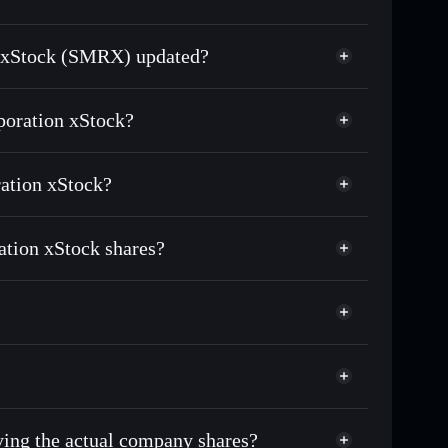
n xStock (SMRX) updated?
match the real-world stock
poration xStock?
$9.38
ation xStock?
Solflare Wallet
tion xStock shares?
uying the actual company shares?