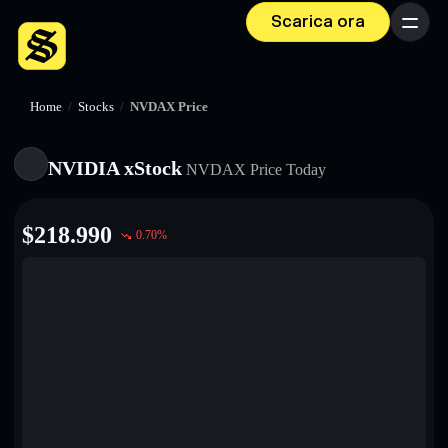
Scarica ora
Menu
Home
/
Stocks
/
NVDAX Price
NVIDIA xStock
NVDAX
Price Today
$
218.990
0.70
%