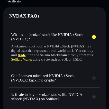
Verificato
NVDAX FAQs
What is a tokenized stock like NVIDIA xStock
(NVDAX)?
A tokenized stock such as
NVIDIA xStock (NVDAX)
is a
digital asset that represents a real-world stock. You can
buy
and
trade
it on the Solana blockchain
directly from your
Solflare Wallet
using crypto such as SOL or USDC.
Can I convert tokenized NVIDIA xStock
(NVDAX) back into crypto?
NVIDIA xStock
swapped
for USDC or SOL anytime
Is it safe to buy tokenized stocks like NVIDIA
xStock (NVDAX) on Solflare?
1:1 backed,