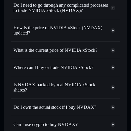
on-chain, and transparently verified
Do I need to go through any complicated processes
to trade NVIDIA xStock (NVDAX)?
How is the price of NVIDIA xStock (NVDAX)
updated?
NVIDIA xStock
match the real-world stock price
What is the current price of NVIDIA xStock?
NVIDIA xStock
$218.990
0.70%
Where can I buy or trade NVIDIA xStock?
Solflare Wallet
Is NVDAX backed by real NVIDIA xStock
shares?
Do I own the actual stock if I buy NVDAX?
Can I use crypto to buy NVDAX?