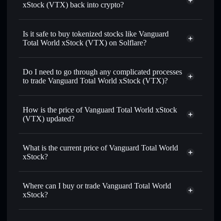
xStock (VTX) back into crypto?
Vanguard Total World xStock
swapped for USDC or SOL anytime
Is it safe to buy tokenized stocks like Vanguard
Total World xStock (VTX) on Solflare?
1:1 backed,
on-chain, and transparently verified
Do I need to go through any complicated processes
to trade Vanguard Total World xStock (VTX)?
How is the price of Vanguard Total World xStock
(VTX) updated?
Vanguard Total World xStock
match the real-world stock price
What is the current price of Vanguard Total World
xStock?
Vanguard Total World xStock
$159.973
Where can I buy or trade Vanguard Total World
0.34%
xStock?
Solflare Wallet