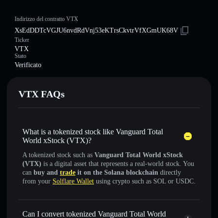
Indirizzo del contratto VTX
XsEdDDTcVGJU6nvdRdVnj53eKTrsCkvtrVfXGmUK68V
Ticker
VTX
Stato
Verificato
VTX FAQs
What is a tokenized stock like Vanguard Total
World xStock (VTX)?
A tokenized stock such as
Vanguard Total World xStock
(VTX)
is a digital asset that represents a real-world stock. You
can
buy and
trade
it on the Solana blockchain
directly
from your
Solflare Wallet
using crypto such as SOL or USDC.
Can I convert tokenized Vanguard Total World