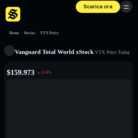
Scarica ora
Menu
Home
/
Stocks
/
VTX Price
Vanguard Total World xStock
VTX
Price Today
$
159.973
0.34
%