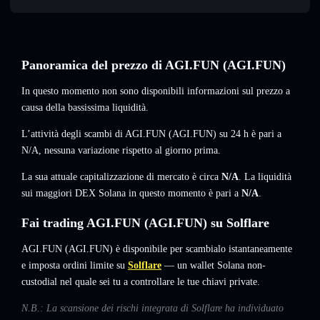
Panoramica del prezzo di AGI.FUN (AGI.FUN)
In questo momento non sono disponibili informazioni sul prezzo a
causa della bassissima liquidità.
L’attività degli scambi di AGI.FUN (AGI.FUN) su 24 h è pari a
N/A
,
nessuna variazione
rispetto al giorno prima.
La sua attuale capitalizzazione di mercato è circa
N/A
. La liquidità
sui maggiori DEX Solana in questo momento è pari a
N/A
.
Fai trading AGI.FUN (AGI.FUN) su Solflare
AGI.FUN (AGI.FUN) è disponibile per scambialo istantaneamente
e imposta ordini limite su
Solflare
— un wallet Solana non-
custodial nel quale sei tu a controllare le tue chiavi private.
N.B.: La scansione dei rischi integrata di Solflare ha individuato