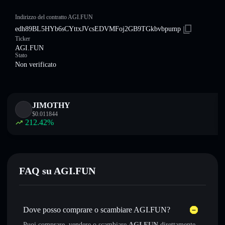
Indirizzo del contratto AGI.FUN
edh89BL5HYb6sCYttxJVcsEDVMFoj2GB9TGkbvbpump
Ticker
AGI.FUN
Stato
Non verificato
JIMOTHY
$
0.011844
212.42
%
FAQ su AGI.FUN
Dove posso comprare o scambiare AGI.FUN?
Puoi comprare, vendere o scambiare
AGI.FUN
direttamente