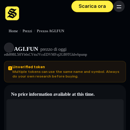
Scarica ora
Menu
Home
/
Prezzi
/
Prezzo AGI.FUN
AGI.FUN
prezzo di oggi
edh89BL5HYb6sCYttxJVcsEDVMFoj2GB9TGkbvbpump
Unverified token
Multiple tokens can use the same name and symbol. Always
do your own research before buying.
No price information available at this time.