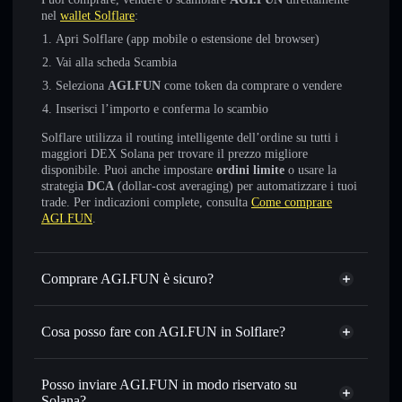
nel
wallet Solflare
:
Apri Solflare (app mobile o estensione del browser)
Vai alla scheda Scambia
Seleziona
AGI.FUN
come token da comprare o vendere
Inserisci l’importo e conferma lo scambio
Solflare utilizza il routing intelligente dell’ordine su tutti i
maggiori DEX Solana per trovare il prezzo migliore
disponibile. Puoi anche impostare
ordini limite
o usare la
strategia
DCA
(dollar-cost averaging) per automatizzare i tuoi
trade. Per indicazioni complete, consulta
Come comprare
AGI.FUN
.
Comprare AGI.FUN è sicuro?
AGI.FUN
non è verificato
Cosa posso fare con AGI.FUN in Solflare?
AGI.FUN
wallet Solflare
Scambiare istantaneamente
— scambia AGI.FUN in
Posso inviare AGI.FUN in modo riservato su
SOL, USDC o in migliaia di altri token Solana al prezzo
Solana?