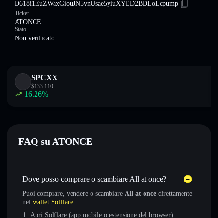
D618i1EuZWaxGiouJN5vnUsae5yiuXYED2BDLoLcpump
Ticker
ATONCE
Stato
Non verificato
SPCXX
$
133.110
16.26
%
FAQ su ATONCE
Dove posso comprare o scambiare All at once?
Puoi comprare, vendere o scambiare
All at once
direttamente
nel
wallet Solflare
:
Apri Solflare (app mobile o estensione del browser)