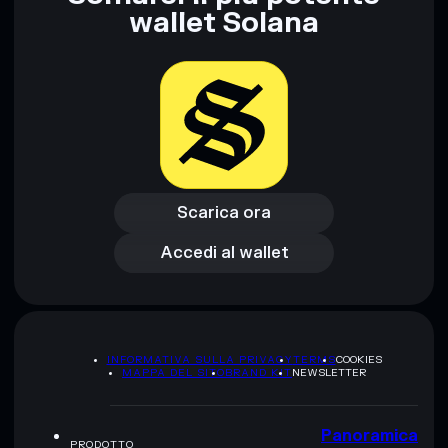
wallet Solana
Disclaimer: Queste informazioni hanno esclusivamente scopi
formativi e non costituiscono una consulenza finanziaria.
Informati sempre autonomamente. Dati forniti da
rugcheck.xyz.
Scarica ora
Accedi al wallet
Scarica ora
Accedi al wallet
INFORMATIVA SULLA PRIVACY
TERMS
COOKIES
MAPPA DEL SITO
BRAND KIT
NEWSLETTER
Panoramica
PRODOTTO