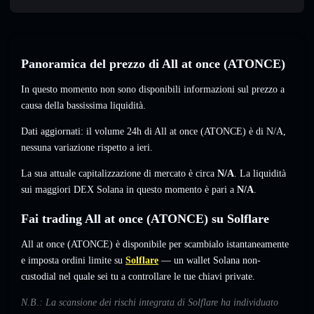
Panoramica del prezzo di All at once (ATONCE)
In questo momento non sono disponibili informazioni sul prezzo a
causa della bassissima liquidità.
Dati aggiornati: il volume 24h di All at once (ATONCE) è di
N/A
,
nessuna variazione
rispetto a ieri.
La sua attuale capitalizzazione di mercato è circa
N/A
. La liquidità
sui maggiori DEX Solana in questo momento è pari a
N/A
.
Fai trading All at once (ATONCE) su Solflare
All at once (ATONCE) è disponibile per scambialo istantaneamente
e imposta ordini limite su
Solflare
— un wallet Solana non-
custodial nel quale sei tu a controllare le tue chiavi private.
N.B.: La scansione dei rischi integrata di Solflare ha individuato