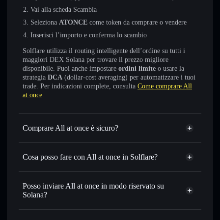
Vai alla scheda Scambia
Seleziona
ATONCE
come token da comprare o vendere
Inserisci l’importo e conferma lo scambio
Solflare utilizza il routing intelligente dell’ordine su tutti i
maggiori DEX Solana per trovare il prezzo migliore
disponibile. Puoi anche impostare
ordini limite
o usare la
strategia
DCA
(dollar-cost averaging) per automatizzare i tuoi
trade. Per indicazioni complete, consulta
Come comprare All
at once
.
Comprare All at once è sicuro?
All at once
non è verificato
Cosa posso fare con All at once in Solflare?
All at once
wallet Solflare
Scambiare istantaneamente
— scambia ATONCE in
Posso inviare All at once in modo riservato su
SOL, USDC o in migliaia di altri token Solana al prezzo
Solana?
migliore con il routing intelligente dell’ordine
Aggregatore di privacy
Impostare ordini limite
— automatizza i tuoi trade al