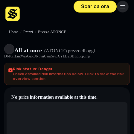
Scarica ora
Menu
Home
/
Prezzi
/
Prezzo ATONCE
All at once
(ATONCE)
prezzo di oggi
D618i1EuZWaxGiouJN5vnUsae5yiuXYED2BDLoLcpump
Risk status: Danger
Check detailed risk information below. Click to view the risk
overview section.
No price information available at this time.