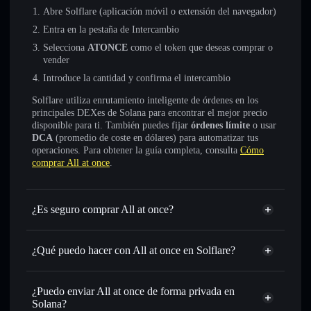
Abre Solflare (aplicación móvil o extensión del navegador)
Entra en la pestaña de Intercambio
Selecciona
ATONCE
como el token que deseas comprar o
vender
Introduce la cantidad y confirma el intercambio
Solflare utiliza enrutamiento inteligente de órdenes en los
principales DEXes de Solana para encontrar el mejor precio
disponible para ti. También puedes fijar
órdenes límite
o usar
DCA
(promedio de coste en dólares) para automatizar tus
operaciones. Para obtener la guía completa, consulta
Cómo
comprar All at once
.
¿Es seguro comprar All at once?
All at once
no está verificado
¿Qué puedo hacer con All at once en Solflare?
All at once
cartera de Solflare
Intercambiar al instante
: operar con ATONCE para SOL,
¿Puedo enviar All at once de forma privada en
USDC o miles de otros tokens de Solana con enrutamiento
Solana?