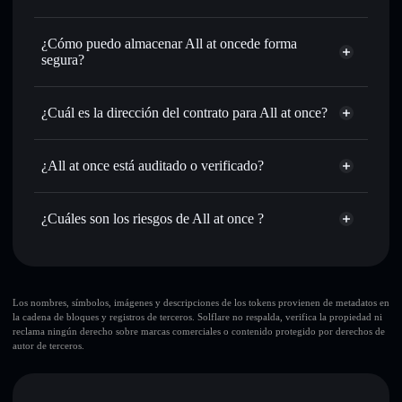
de órdenes inteligente para el mejor precio disponible
agregador de privacidad
Establecer órdenes límite
: automatizar las operaciones en
¿Cómo puedo almacenar All at oncede forma
tu precio objetivo para ATONCE
segura?
Utilizar DCA
: promedio de coste en dólares en ATONCE a
lo largo del tiempo
All at once
cartera sin custodia
Solflare
Enviar de forma privada
: transferir ATONCE sin vincular
¿Cuál es la dirección del contrato para All at once?
públicamente las carteras usando el agregador de privacidad
integrado de Solflare
All at once
Solflare
D618i1EuZWaxGiouJN5vnUsae5yiuXYED2BDLoLcpump
Hacer un seguimiento en tiempo real
: monitorizar el
All at once
¿All at once está auditado o verificado?
agregador de privacidad
precio, volumen, capitalización de mercado y liquidez de
All at once
no está verificado actualmente
ATONCE
ATONCE
cartera Solflare
¿Cuáles son los riesgos de All at once ?
Holdear de forma segura
: almacenar ATONCE en una
cartera sin custodia donde tú controla tus claves privadas
Principales riesgos para All at once:
10 principales carteras
Los nombres, símbolos, imágenes y descripciones de los tokens provienen de metadatos en
la cadena de bloques y registros de terceros. Solflare no respalda, verifica la propiedad ni
All at once
reclama ningún derecho sobre marcas comerciales o contenido protegido por derechos de
sola cartera
autor de terceros.
All at once
All at once
liquidez limitada
80 % de
concentración
All at once