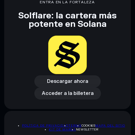
ENTRA EN LA FORTALEZA
Solflare: la cartera más
Descargo de responsabilidad: Esta información tiene
potente en Solana
únicamente fines educativos y no constituye asesoramiento
financiero. Investiga siempre por tu cuenta. Datos
proporcionados por rugcheck.xyz.
Descargar ahora
Acceder a la billetera
Descargar ahora
Acceder a la billetera
POLÍTICA DE PRIVACIDAD
TERMS
COOKIES
MAPA DEL SITIO
KIT DE MARCA
NEWSLETTER