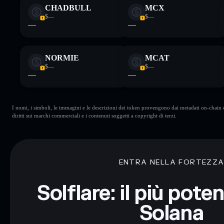
CHADBULL
MCX
$—
$—
—
—
NORMIE
MCAT
$—
$—
—
—
I nomi, i simboli, le immagini e le descrizioni dei token provengono dai metadati on-chain e 
diritti sui marchi commerciali e i contenuti soggetti a copyright di terzi.
ENTRA NELLA FORTEZZ
Solflare: il più pote
Solana