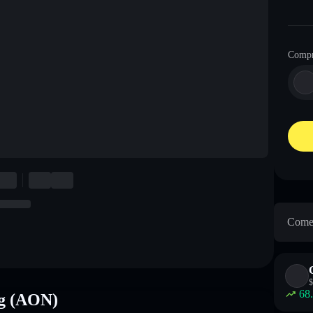
Comp
Come 
$
68
ng (AON)