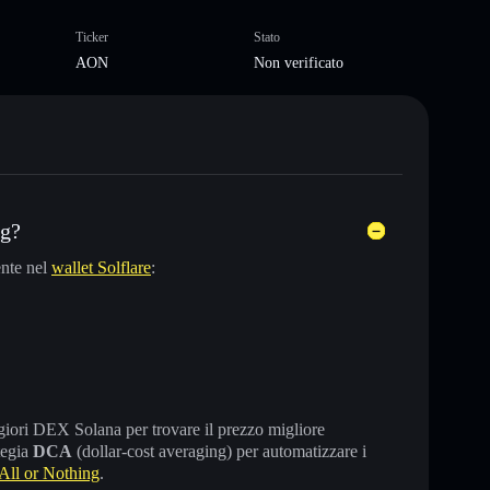
Ticker
Stato
AON
Non verificato
ng?
nte nel
wallet Solflare
:
maggiori DEX Solana per trovare il prezzo migliore
tegia
DCA
(dollar-cost averaging) per automatizzare i
ll or Nothing
.