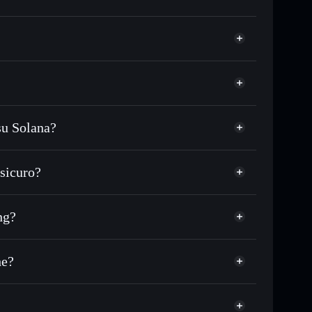
su Solana?
 in migliaia di altri token Solana al prezzo migliore
zzo desiderato di AON
sicuro?
su AON nel tempo
wallet non-custodial
Solflare
re pubblicamente i wallet usando l’Aggregatore di
All or Nothing
ng?
Aggregatore di
talizzazione di mercato e liquidità di AON
 non-custodial all’interno del quale hai il pieno ed
he?
AON
wallet Solflare