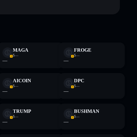
ormativi e non costituiscono una consulenza finanziaria.
z.
MAGA
FROGE
$—
$—
—
—
AICOIN
DPC
$—
$—
—
—
TRUMP
BUSHMAN
$—
$—
—
—