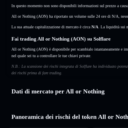
In questo momento non sono disponibili informazioni sul prezzo a causa 
All or Nothing (AON) ha riportato un volume sulle 24 ore di
N/A
,
ness
La sua attuale capitalizzazione di mercato è circa
N/A
. La liquidità su
Fai trading All or Nothing (AON) su Solflare
All or Nothing (AON) è disponibile per scambialo istantaneamente e imp
nel quale sei tu a controllare le tue chiavi private.
N.B.: La scansione dei rischi integrata di Solflare ha individuato poten
dei rischi prima di fare trading.
Dati di mercato per All or Nothing
Panoramica dei rischi del token All or Not