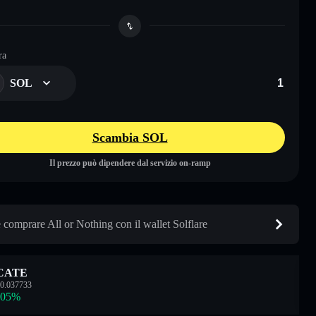
ra
SOL
Scambia SOL
Il prezzo può dipendere dal servizio on-ramp
comprare All or Nothing con il wallet Solflare
CATE
0.037733
.05
%