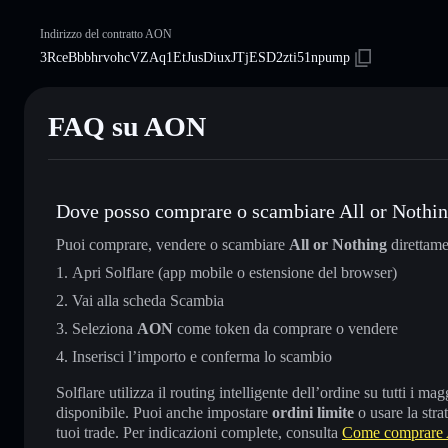
Indirizzo del contratto AON
3RceBbbhrvohcVZAq1EtJusDiuxJTjESD2zti51npump
FAQ su AON
Dove posso comprare o scambiare All or Nothi
Puoi comprare, vendere o scambiare
All or Nothing
direttame
Apri Solflare (app mobile o estensione del browser)
Vai alla scheda Scambia
Seleziona
AON
come token da comprare o vendere
Inserisci l’importo e conferma lo scambio
Solflare utilizza il routing intelligente dell’ordine su tutti i 
disponibile. Puoi anche impostare
ordini limite
o usare la stra
tuoi trade. Per indicazioni complete, consulta
Come comprare A