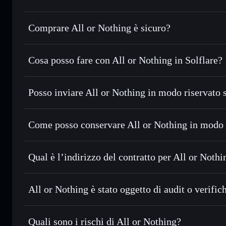
Comprare All or Nothing è sicuro?
All or Nothing
non è verificato
Cosa posso fare con All or Nothing in Solflare?
All or Nothing
wallet Solflare
Posso inviare All or Nothing in modo riservato 
Scambiare istantaneamente
— scambia AON in SOL, USDC o
con il routing intelligente dell’ordine
Aggregatore di privacy
Impostare ordini limite
— automatizza i tuoi trade al pre
Come posso conservare All or Nothing in modo 
Usare il DCA
— applica la strategia dollar-cost average 
All or Nothing
Inviare in modo riservato
— trasferisci AON senza collega
Solflare
privacy incorporato di Solflare
Qual è l’indirizzo del contratto per All or Nothi
Monitorare in tempo reale
— conosci prezzo, volume, capi
privacy
All or Nothing
Conservare in modo sicuro
— tieni i tuoi AON in un wallet
3RceBbbhrvohcVZAq1EtJusDiuxJTjESD2zti51npump
All or Nothing è stato oggetto di audit o verific
esclusivo controllo delle tue chiavi private
All or Nothing
non è verificato
Quali sono i rischi di All or Nothing?