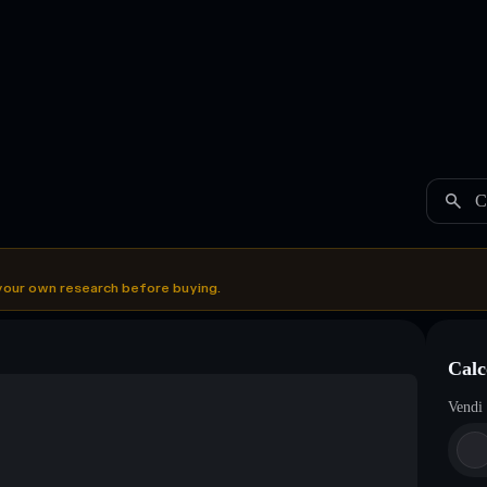
C
your own research before buying.
Calc
Vendi