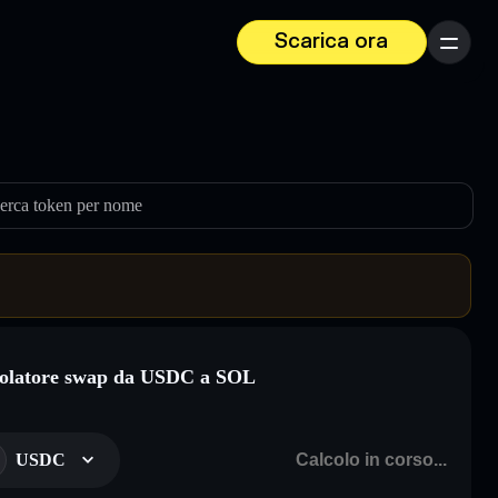
Scarica ora
Menu
erca token per nome
olatore swap da USDC a SOL
USDC