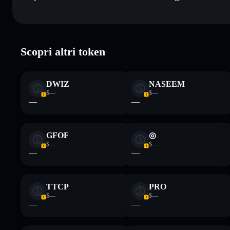
Rischi principali di All or Nothing:
Scopri altri token
Disclaimer: Queste informazioni hanno esclusivamente scopi f
Informati sempre autonomamente. Dati forniti da rugcheck.xy
DWIZ
NASEEM
$—
$—
—
—
GFOF
◎
$—
$—
—
—
TTCP
PRO
$—
$—
—
—