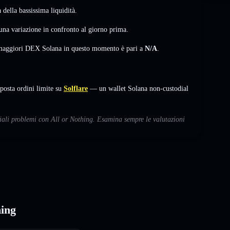
della bassissima liquidità.
una variazione
in confronto al giorno prima.
i maggiori DEX Solana in questo momento è pari a
N/A
.
osta ordini limite su
Solflare
— un wallet Solana non-custodial
ziali problemi con All or Nothing. Esamina sempre le valutazioni
hing