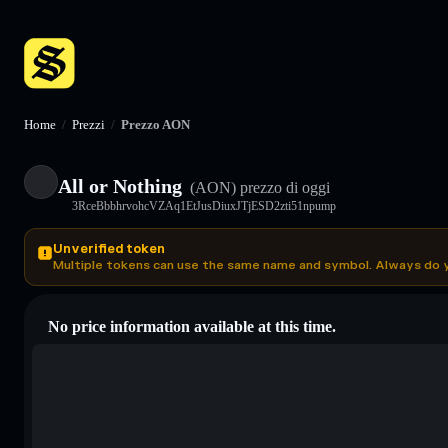
Home
/
Prezzi
/
Prezzo AON
All or Nothing
(AON)
prezzo di oggi
3RceBbbhrvohcVZAq1EtJusDiuxJTjESD2zti51npump
Unverified token
Multiple tokens can use the same name and symbol. Always do 
No price information available at this time.