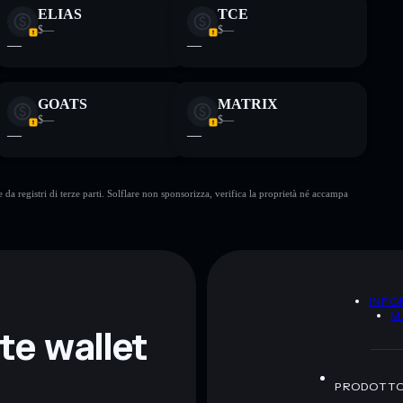
ELIAS
TCE
$—
$—
—
—
GOATS
MATRIX
$—
$—
—
—
da registri di terze parti. Solflare non sponsorizza, verifica la proprietà né accampa
A
INFO
M
nte wallet
PRODOTT