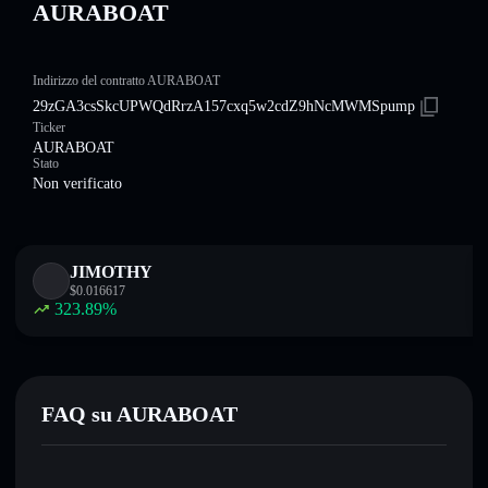
AURABOAT
Indirizzo del contratto AURABOAT
29zGA3csSkcUPWQdRrzA157cxq5w2cdZ9hNcMWMSpump
Ticker
AURABOAT
Stato
Non verificato
JIMOTHY
$
0.016617
323.89
%
FAQ su AURABOAT