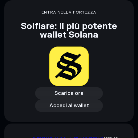
AURABOAT
liquidità limitata
ENTRA NELLA FORTEZZA
concentrazione di oltre l’80%
AURABOAT
Solflare: il più potente
wallet Solana
Disclaimer: Queste informazioni hanno esclusivamente scopi
formativi e non costituiscono una consulenza finanziaria.
Informati sempre autonomamente. Dati forniti da
rugcheck.xyz.
Scarica ora
Accedi al wallet
Scarica ora
Accedi al wallet