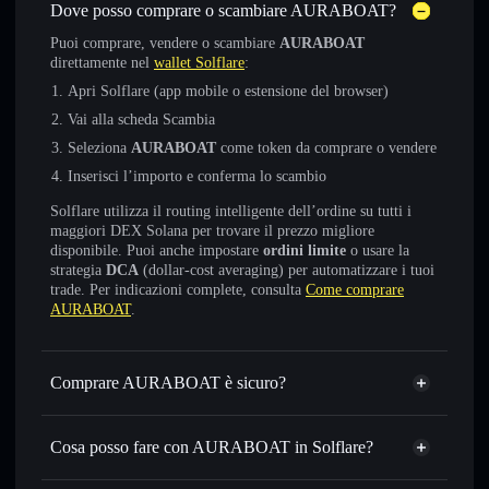
Dove posso comprare o scambiare AURABOAT?
Puoi comprare, vendere o scambiare
AURABOAT
direttamente nel
wallet Solflare
:
Apri Solflare (app mobile o estensione del browser)
Vai alla scheda Scambia
Seleziona
AURABOAT
come token da comprare o vendere
Inserisci l’importo e conferma lo scambio
Solflare utilizza il routing intelligente dell’ordine su tutti i
maggiori DEX Solana per trovare il prezzo migliore
disponibile. Puoi anche impostare
ordini limite
o usare la
strategia
DCA
(dollar-cost averaging) per automatizzare i tuoi
trade. Per indicazioni complete, consulta
Come comprare
AURABOAT
.
Comprare AURABOAT è sicuro?
AURABOAT
non è verificato
Cosa posso fare con AURABOAT in Solflare?
AURABOAT
wallet Solflare