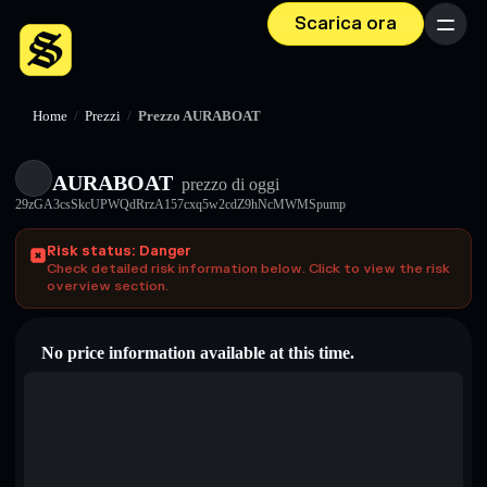
Scarica ora
Menu
Home
/
Prezzi
/
Prezzo AURABOAT
AURABOAT
prezzo di oggi
29zGA3csSkcUPWQdRrzA157cxq5w2cdZ9hNcMWMSpump
Risk status: Danger
Check detailed risk information below. Click to view the risk
overview section.
No price information available at this time.