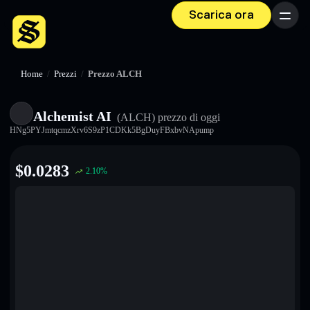
Scarica ora
Menu
Home
/
Prezzi
/
Prezzo ALCH
Alchemist AI
(ALCH)
prezzo di oggi
HNg5PYJmtqcmzXrv6S9zP1CDKk5BgDuyFBxbvNApump
$
0.0283
2.10
%