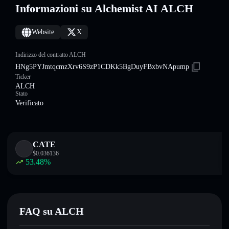
Informazioni su Alchemist AI ALCH
Website
X
Indirizzo del contratto ALCH
HNg5PYJmtqcmzXrv6S9zP1CDKk5BgDuyFBxbvNApump
Ticker
ALCH
Stato
Verificato
CATE
$
0.036136
53.48
%
FAQ su ALCH