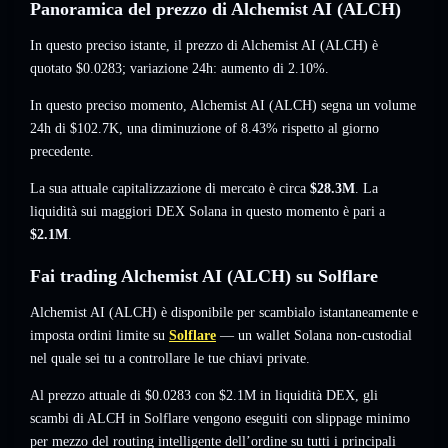
Panoramica del prezzo di Alchemist AI (ALCH)
In questo preciso istante, il prezzo di Alchemist AI (ALCH) è
quotato
$0.0283
; variazione 24h: aumento di 2.10%
.
In questo preciso momento, Alchemist AI (ALCH) segna un volume
24h di
$102.7K
,
una diminuzione of 8.43%
rispetto al giorno
precedente.
La sua attuale capitalizzazione di mercato è circa
$28.3M
. La
liquidità sui maggiori DEX Solana in questo momento è pari a
$2.1M
.
Fai trading Alchemist AI (ALCH) su Solflare
Alchemist AI (ALCH) è disponibile per scambialo istantaneamente e
imposta ordini limite su
Solflare
— un wallet Solana non-custodial
nel quale sei tu a controllare le tue chiavi private.
Al prezzo attuale di $0.0283 con $2.1M in liquidità DEX, gli
scambi di ALCH in Solflare vengono eseguiti con slippage minimo
per mezzo del routing intelligente dell’ordine su tutti i principali