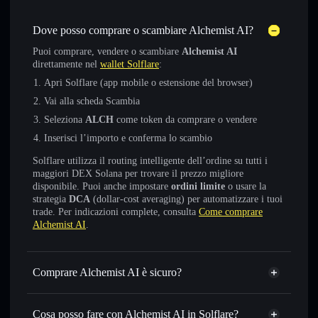
Dove posso comprare o scambiare Alchemist AI?
Puoi comprare, vendere o scambiare
Alchemist AI
direttamente nel
wallet Solflare
:
Apri Solflare (app mobile o estensione del browser)
Vai alla scheda Scambia
Seleziona
ALCH
come token da comprare o vendere
Inserisci l’importo e conferma lo scambio
Solflare utilizza il routing intelligente dell’ordine su tutti i
maggiori DEX Solana per trovare il prezzo migliore
disponibile. Puoi anche impostare
ordini limite
o usare la
strategia
DCA
(dollar-cost averaging) per automatizzare i tuoi
trade. Per indicazioni complete, consulta
Come comprare
Alchemist AI
.
Comprare Alchemist AI è sicuro?
Alchemist AI
token verificato
Cosa posso fare con Alchemist AI in Solflare?