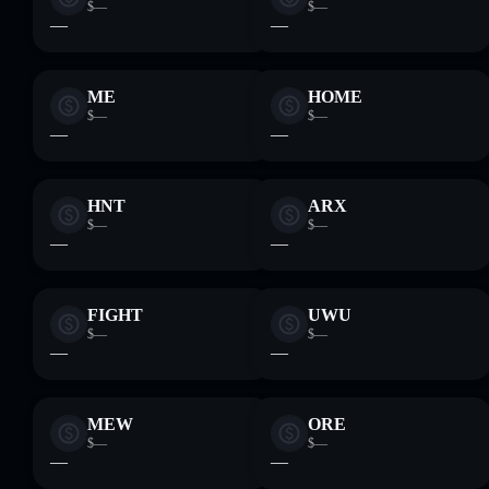
$—
$—
—
—
ME
HOME
$—
$—
—
—
HNT
ARX
$—
$—
—
—
FIGHT
UWU
$—
$—
—
—
MEW
ORE
$—
$—
—
—