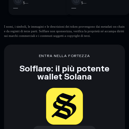
$—
$—
—
—
I nomi, i simboli, le immagini e le descrizioni dei token provengono dai metadati on-chain
e da registri di terze parti. Solflare non sponsorizza, verifica la proprietà né accampa diritti
sui marchi commerciali e i contenuti soggetti a copyright di terzi.
ENTRA NELLA FORTEZZA
Solflare: il più potente
wallet Solana
Scarica ora