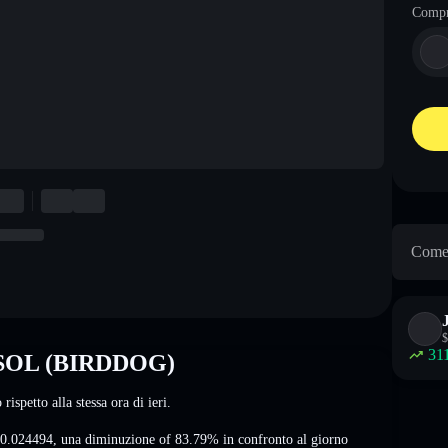
Comp
Come 
$
31
on SOL (BIRDDOG)
o
rispetto alla stessa ora di ieri.
0.024494
,
una diminuzione of 83.79%
in confronto al giorno