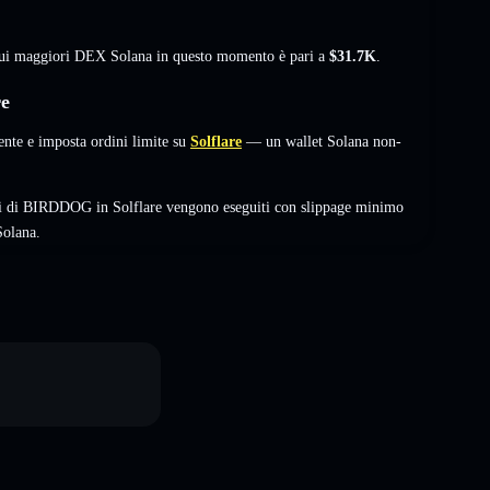
 sui maggiori DEX Solana in questo momento è pari a
$31.7K
.
re
te e imposta ordini limite su
Solflare
— un wallet Solana non-
bi di BIRDDOG in Solflare vengono eseguiti con slippage minimo
Solana.