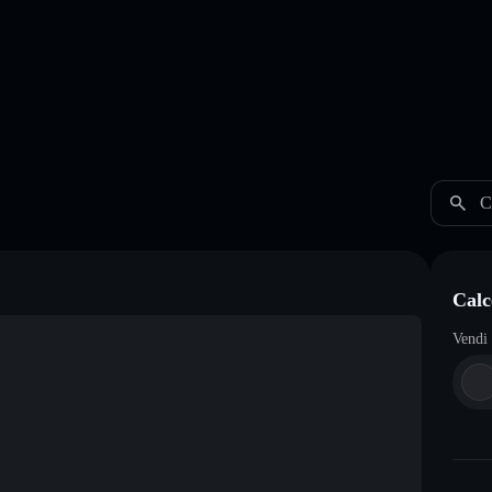
C
Cal
Vendi