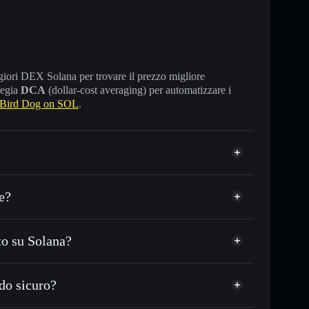
maggiori DEX Solana per trovare il prezzo migliore
tegia
DCA
(dollar-cost averaging) per automatizzare i
 Bird Dog on SOL
.
e?
to su Solana?
SDC o in migliaia di altri token Solana al prezzo
Bird Dog
ezzo desiderato di BIRDDOG
do sicuro?
 su BIRDDOG nel tempo
wallet non-custodial
Solflare