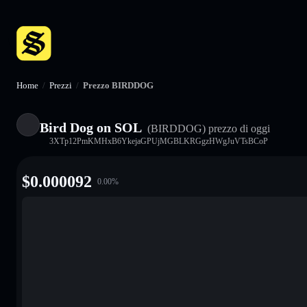
Home
/
Prezzi
/
Prezzo BIRDDOG
Bird Dog on SOL
(BIRDDOG)
prezzo di oggi
3XTp12PmKMHxB6YkejaGPUjMGBLKRGgzHWgJuVTsBCoP
$
0.000092
0.00
%