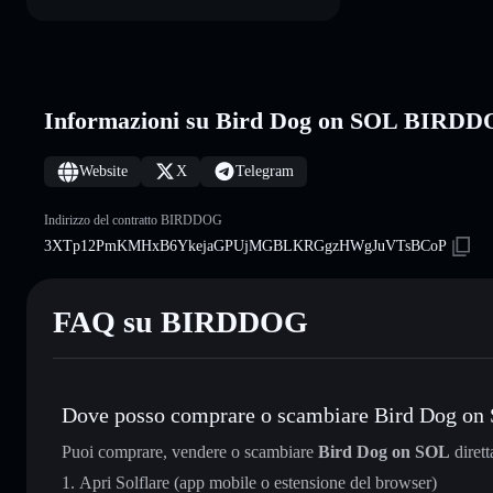
Informazioni su Bird Dog on SOL BIRD
Website
X
Telegram
Indirizzo del contratto BIRDDOG
3XTp12PmKMHxB6YkejaGPUjMGBLKRGgzHWgJuVTsBCoP
FAQ su BIRDDOG
Dove posso comprare o scambiare Bird Dog on
Puoi comprare, vendere o scambiare
Bird Dog on SOL
diret
Apri Solflare (app mobile o estensione del browser)