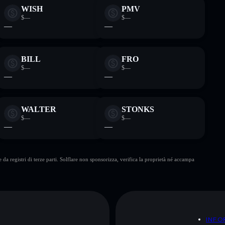
WISH
PMV
$—
$—
—
—
BILL
FRO
$—
$—
—
—
WALTER
STONKS
$—
$—
—
—
da registri di terze parti. Solflare non sponsorizza, verifica la proprietà né accampa
A
INFO