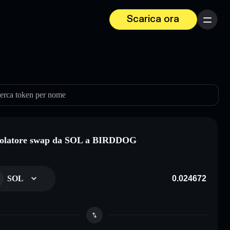
Scarica ora
Menu
erca token per nome
colatore swap da SOL a BIRDDOG
SOL