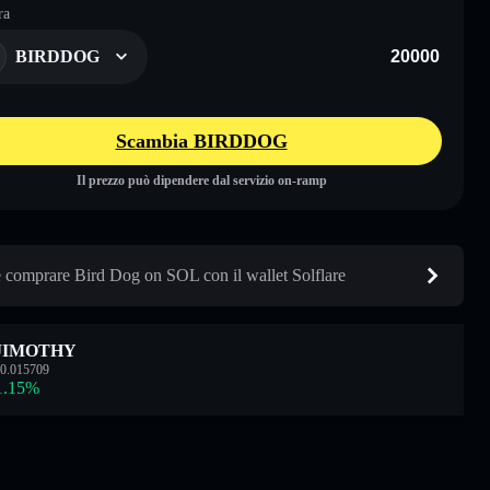
ra
BIRDDOG
Scambia BIRDDOG
Il prezzo può dipendere dal servizio on-ramp
comprare Bird Dog on SOL con il wallet Solflare
JIMOTHY
0.015709
1.15
%