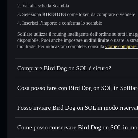
Vai alla scheda Scambia
Seleziona
BIRDDOG
come token da comprare o vendere
Inserisci l’importo e conferma lo scambio
Solflare utilizza il routing intelligente dell’ordine su tutti i 
disponibile. Puoi anche impostare
ordini limite
o usare la stra
tuoi trade. Per indicazioni complete, consulta
Come comprare
Comprare Bird Dog on SOL è sicuro?
Bird Dog on SOL
token verificato
Cosa posso fare con Bird Dog on SOL in Solflar
Bird Dog on SOL
wallet Solflare
Posso inviare Bird Dog on SOL in modo riserva
Scambiare istantaneamente
— scambia BIRDDOG in SOL, U
migliore con il routing intelligente dell’ordine
wallet Solflare
Aggregatore di privacy
Impostare ordini limite
— automatizza i tuoi trade al pr
on SOL
Come posso conservare Bird Dog on SOL in mo
Usare il DCA
— applica la strategia dollar-cost average
Bird Dog on SOL