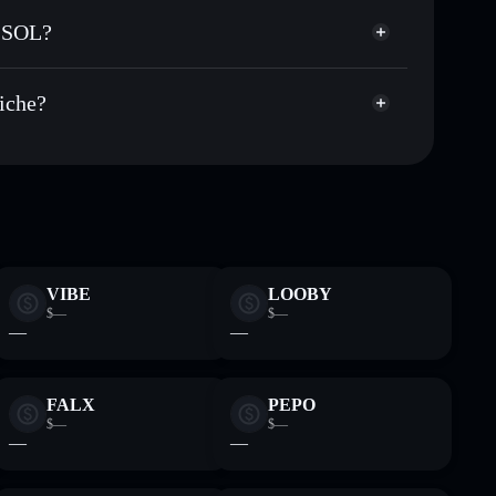
llegare pubblicamente i wallet usando l’Aggregatore
n SOL?
italizzazione di mercato e liquidità di BIRDDOG
OL
allet non-custodial all’interno del quale hai il pieno
TsBCoP
fiche?
BIRDDOG
wallet
VIBE
LOOBY
$—
$—
—
—
FALX
PEPO
$—
$—
—
—