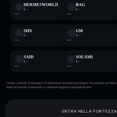
HERMESWORLD
BAG
$—
$—
—
—
SHX
GM
$—
$—
—
—
SAID
SOLAMI
$—
$—
—
—
I nomi, i simboli, le immagini e le descrizioni dei token provengono dai metadati on-chain e 
diritti sui marchi commerciali e i contenuti soggetti a copyright di terzi.
ENTRA NELLA FORTEZZ