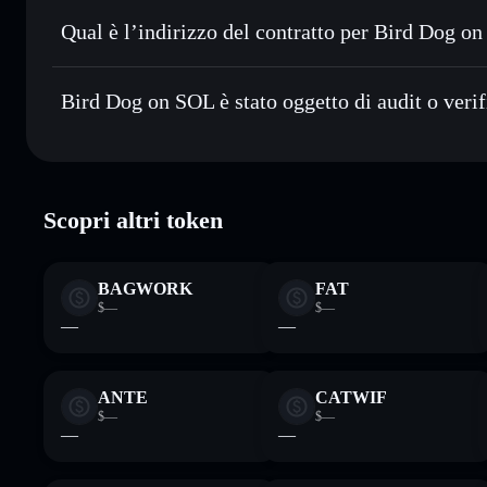
Inviare in modo riservato
— trasferisci BIRDDOG senza co
di privacy incorporato di Solflare
Qual è l’indirizzo del contratto per Bird Dog o
Monitorare in tempo reale
— conosci prezzo, volume, cap
Aggregatore di privacy
Bird Dog on S
Conservare in modo sicuro
— tieni i tuoi BIRDDOG in un w
3XTp12PmKMHxB6YkejaGPUjMGBLKRGgzHWgJuV
Bird Dog on SOL è stato oggetto di audit o veri
ed esclusivo controllo delle tue chiavi private
Solflare
Bird Dog on SOL
verificato
Scopri altri token
BAGWORK
FAT
$—
$—
—
—
ANTE
CATWIF
$—
$—
—
—