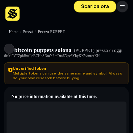
Scarica ora
Menu
Home
/
Prezzi
/
Prezzo PUPPET
bitcoin puppets solona
(PUPPET)
prezzo di oggi
6icM9VTZpbBxeLpBCHbSDtoYPmDmENpc8YkyKKWmnAKH
Unverified token
Multiple tokens can use the same name and symbol. Always
do your own research before buying.
No price information available at this time.