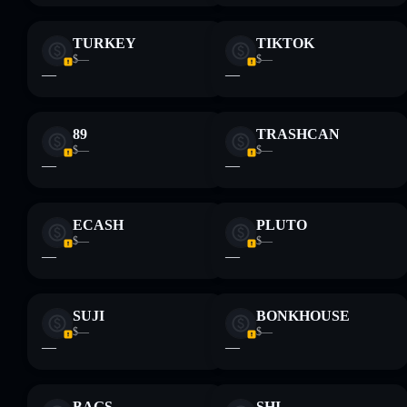
TURKEY
TIKTOK
$—
$—
—
—
89
TRASHCAN
$—
$—
—
—
ECASH
PLUTO
$—
$—
—
—
SUJI
BONKHOUSE
$—
$—
—
—
BAGS
SHI