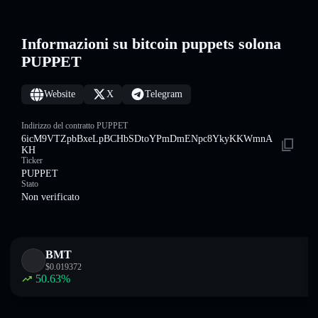
Informazioni su bitcoin puppets solona
PUPPET
Website
X
Telegram
Indirizzo del contratto PUPPET
6icM9VTZpbBxeLpBCHbSDtoYPmDmENpc8YkyKKWmnA
KH
Ticker
PUPPET
Stato
Non verificato
BMT
$
0.019372
50.63
%