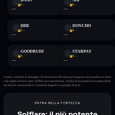
$—
$—
—
—
HIIE
DONCHO
$—
$—
—
—
GOODRUDI
STARPAY
$—
$—
—
—
I nomi, i simboli, le immagini e le descrizioni dei token provengono dai metadati on-chain
e da registri di terze parti. Solflare non sponsorizza, verifica la proprietà né accampa diritti
sui marchi commerciali e i contenuti soggetti a copyright di terzi.
ENTRA NELLA FORTEZZA
Solflare: il più potente