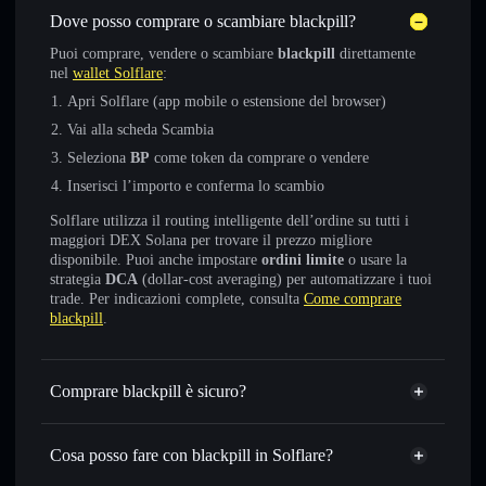
Dove posso comprare o scambiare blackpill?
Puoi comprare, vendere o scambiare
blackpill
direttamente
nel
wallet Solflare
:
Apri Solflare (app mobile o estensione del browser)
Vai alla scheda Scambia
Seleziona
BP
come token da comprare o vendere
Inserisci l’importo e conferma lo scambio
Solflare utilizza il routing intelligente dell’ordine su tutti i
maggiori DEX Solana per trovare il prezzo migliore
disponibile. Puoi anche impostare
ordini limite
o usare la
strategia
DCA
(dollar-cost averaging) per automatizzare i tuoi
trade. Per indicazioni complete, consulta
Come comprare
blackpill
.
Comprare blackpill è sicuro?
blackpill
token verificato
Cosa posso fare con blackpill in Solflare?