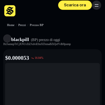
Scarica ora
Menu
Home
/
Prezzi
/
Prezzo BP
blackpill
(BP)
prezzo di oggi
Hz5umnpTrCjXNUrZtZAdviEfmXDzmaBZiQefVdb9pump
$
0.000053
16.04
%