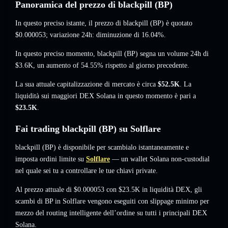
Panoramica del prezzo di blackpill (BP)
In questo preciso istante, il prezzo di blackpill (BP) è quotato
$0.000053
; variazione 24h: diminuzione di 16.04%
.
In questo preciso momento, blackpill (BP) segna un volume 24h di
$3.6K
,
un aumento of 54.55%
rispetto al giorno precedente.
La sua attuale capitalizzazione di mercato è circa
$52.5K
. La
liquidità sui maggiori DEX Solana in questo momento è pari a
$23.5K
.
Fai trading blackpill (BP) su Solflare
blackpill (BP) è disponibile per scambialo istantaneamente e
imposta ordini limite su
Solflare
— un wallet Solana non-custodial
nel quale sei tu a controllare le tue chiavi private.
Al prezzo attuale di $0.000053 con $23.5K in liquidità DEX, gli
scambi di BP in Solflare vengono eseguiti con slippage minimo per
mezzo del routing intelligente dell’ordine su tutti i principali DEX
Solana.