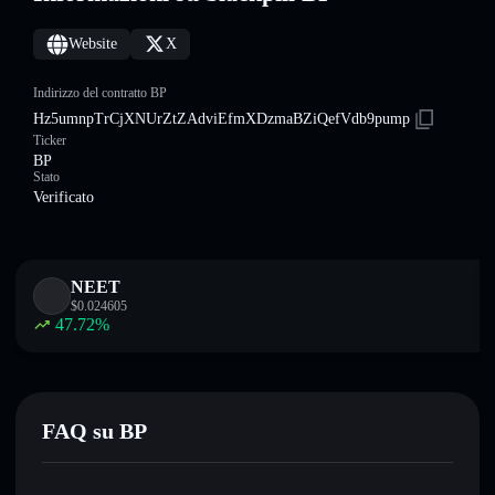
Website
X
Indirizzo del contratto BP
Hz5umnpTrCjXNUrZtZAdviEfmXDzmaBZiQefVdb9pump
Ticker
BP
Stato
Verificato
NEET
$
0.024605
47.72
%
FAQ su BP