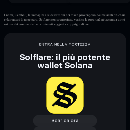
I nomi, i simboli, le immagini e le descrizioni dei token provengono dai metadati on-chain
e da registri di terze parti. Solflare non sponsorizza, verifica la proprietà né accampa diritti
sui marchi commerciali e i contenuti soggetti a copyright di terzi.
ENTRA NELLA FORTEZZA
Solflare: il più potente
wallet Solana
Scarica ora
Accedi al wallet
Scarica ora