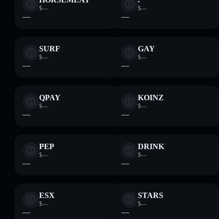
$—
$—
—
—
SURF
GAY
$—
$—
—
—
QPAY
KOINZ
$—
$—
—
—
PEP
DRINK
$—
$—
—
—
ESX
STARS
$—
$—
—
—