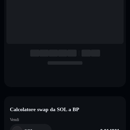
English
Deutsch
Italiano
Português
Español
Calcolatore swap da SOL a BP
Vendi