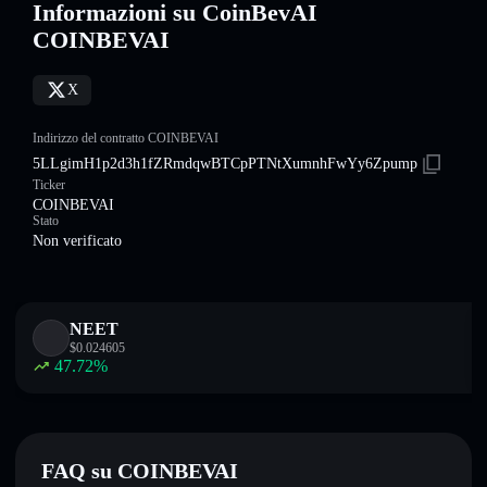
Informazioni su CoinBevAI
COINBEVAI
X
Indirizzo del contratto COINBEVAI
5LLgimH1p2d3h1fZRmdqwBTCpPTNtXumnhFwYy6Zpump
Ticker
COINBEVAI
Stato
Non verificato
NEET
$
0.024605
47.72
%
FAQ su COINBEVAI