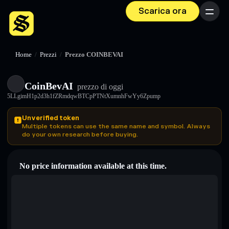
Scarica ora
Menu
Home
/
Prezzi
/
Prezzo COINBEVAI
CoinBevAI
prezzo di oggi
5LLgimH1p2d3h1fZRmdqwBTCpPTNtXumnhFwYy6Zpump
Unverified token
Multiple tokens can use the same name and symbol. Always
do your own research before buying.
No price information available at this time.