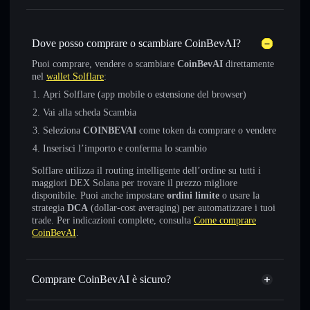
Dove posso comprare o scambiare CoinBevAI?
Puoi comprare, vendere o scambiare
CoinBevAI
direttamente
nel
wallet Solflare
:
Apri Solflare (app mobile o estensione del browser)
Vai alla scheda Scambia
Seleziona
COINBEVAI
come token da comprare o vendere
Inserisci l’importo e conferma lo scambio
Solflare utilizza il routing intelligente dell’ordine su tutti i
maggiori DEX Solana per trovare il prezzo migliore
disponibile. Puoi anche impostare
ordini limite
o usare la
strategia
DCA
(dollar-cost averaging) per automatizzare i tuoi
trade. Per indicazioni complete, consulta
Come comprare
CoinBevAI
.
Comprare CoinBevAI è sicuro?
CoinBevAI
non è verificato