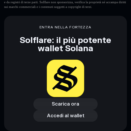
e da registri di terze parti. Solflare non sponsorizza, verifica la proprietà né accampa diritti
sui marchi commerciali e i contenuti soggetti a copyright di terzi.
Disclaimer: Queste informazioni hanno esclusivamente scopi
formativi e non costituiscono una consulenza finanziaria.
Informati sempre autonomamente. Dati forniti da
ENTRA NELLA FORTEZZA
rugcheck.xyz.
Solflare: il più potente
wallet Solana
Scarica ora
Accedi al wallet
Scarica ora
Accedi al wallet