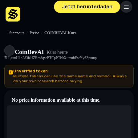
Jetzt herunterladen
Menü
Startseite
/
Preise
/
COINBEVAI-Kurs
CoinBevAI
Kurs heute
5LLgimH1p2d3h1fZRmdqwBTCpPTNtXumnhFwYy6Zpump
Unverified token
Multiple tokens can use the same name and symbol. Always
do your own research before buying.
No price information available at this time.