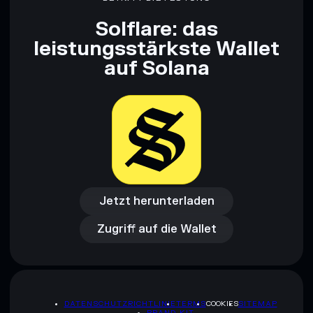
Solflare: das
leistungsstärkste Wallet
auf Solana
Jetzt herunterladen
Zugriff auf die Wallet
Jetzt herunterladen
Zugriff auf die Wallet
DATENSCHUTZRICHTLINIE
TERMS
COOKIES
SITEMAP
BRAND-KIT