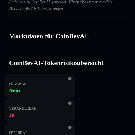
Bedenken zu CoinBevAI gemeldet. Überprüfe immer vor dem
Handeln die Risikobewertungen.
Marktdaten für CoinBevAI
CoinBevAI-Tokenrisikoübersicht
PRÄGBAR
Nein
VERÄNDERBAR
Ja
SPERRBAR