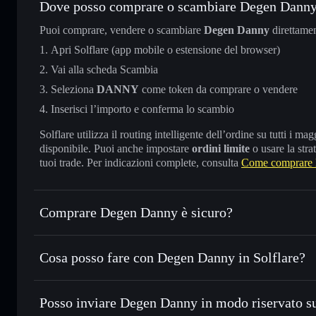
Dove posso comprare o scambiare Degen Dann
Puoi comprare, vendere o scambiare
Degen Danny
direttame
Apri Solflare (app mobile o estensione del browser)
Vai alla scheda Scambia
Seleziona
DANNY
come token da comprare o vendere
Inserisci l’importo e conferma lo scambio
Solflare utilizza il routing intelligente dell’ordine su tutti i 
disponibile. Puoi anche impostare
ordini limite
o usare la stra
tuoi trade. Per indicazioni complete, consulta
Come comprare
Comprare Degen Danny è sicuro?
Degen Danny
non è verificato
Cosa posso fare con Degen Danny in Solflare?
Degen Danny
wallet Solflare
Posso inviare Degen Danny in modo riservato s
Scambiare istantaneamente
— scambia DANNY in SOL, USD
migliore con il routing intelligente dell’ordine