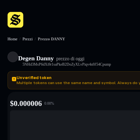
Home
/
Prezzi
/
Prezzo DANNY
Degen Danny
prezzo di oggi
5NHd3MsP6dXi9r1saPkeB2DoZyXLvPiqv4n9J54Cpump
Unverified token
Multiple tokens can use the same name and symbol. Always do 
$
0.000006
0.00
%