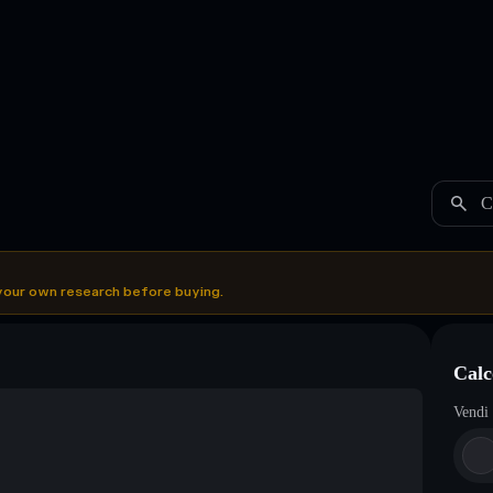
C
your own research before buying.
Cal
Vendi