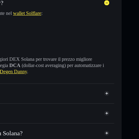
y?
nte nel
wallet Solflare
:
maggiori DEX Solana per trovare il prezzo migliore
tegia
DCA
(dollar-cost averaging) per automatizzare i
 Degen Danny
.
u Solana?
C o in migliaia di altri token Solana al prezzo