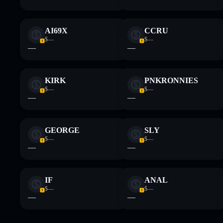
AI69X
CCRU
$—
$—
—
—
KIRK
PNKRONNIES
$—
$—
—
—
GEORGE
SLY
$—
$—
—
—
IF
ANAL
$—
$—
—
—