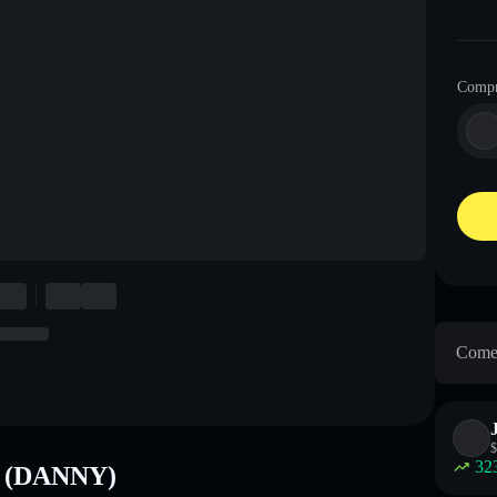
Comp
Come 
$
32
ny (DANNY)