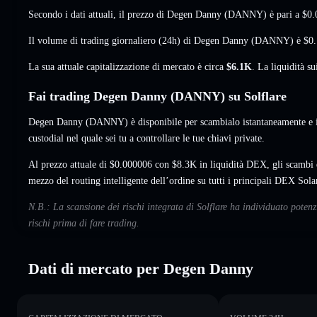
Secondo i dati attuali, il prezzo di Degen Danny (DANNY) è pari a
$0.
Il volume di trading giornaliero (24h) di Degen Danny (DANNY) è
$0
La sua attuale capitalizzazione di mercato è circa
$6.1K
. La liquidità 
Fai trading Degen Danny (DANNY) su Solflare
Degen Danny (DANNY) è disponibile per scambialo istantaneamente e i
custodial nel quale sei tu a controllare le tue chiavi private.
Al prezzo attuale di $0.000006 con $8.3K in liquidità DEX, gli scamb
mezzo del routing intelligente dell’ordine su tutti i principali DEX Sola
N.B.: La scansione dei rischi integrata di Solflare ha individuato pote
rischi prima di fare trading.
Dati di mercato per Degen Danny