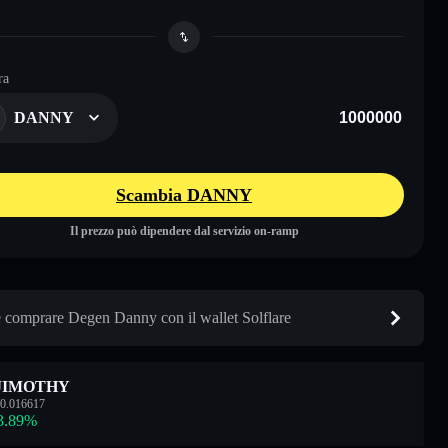
ra
DANNY
Scambia DANNY
Il prezzo può dipendere dal servizio on-ramp
comprare Degen Danny con il wallet Solflare
JIMOTHY
0.016617
3.89
%