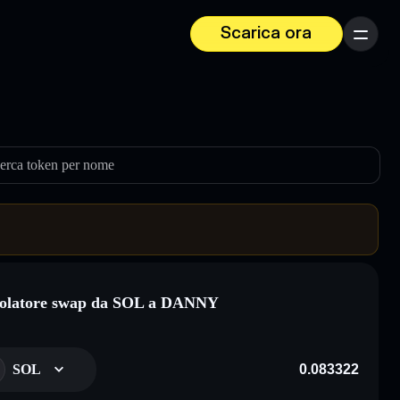
Scarica ora
Menu
erca token per nome
colatore swap da SOL a DANNY
SOL