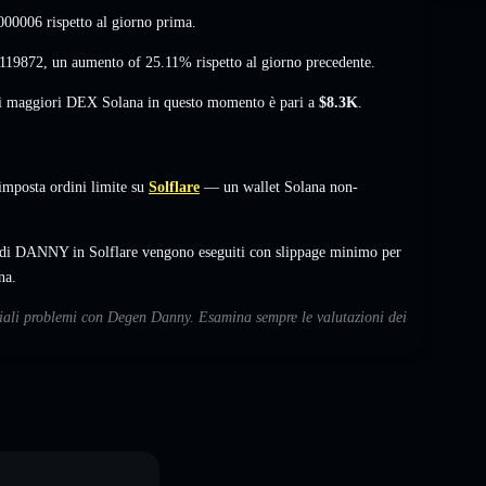
000006
rispetto al giorno prima.
.119872
,
un aumento of 25.11%
rispetto al giorno precedente.
sui maggiori DEX Solana in questo momento è pari a
$8.3K
.
mposta ordini limite su
Solflare
— un wallet Solana non-
i di DANNY in Solflare vengono eseguiti con slippage minimo per
na.
nziali problemi con Degen Danny. Esamina sempre le valutazioni dei