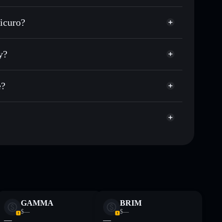
ezzo desiderato di DANNY
icuro?
 su DANNY nel tempo
wallet non-custodial
Solflare
egare pubblicamente i wallet usando l’Aggregatore di
Degen Danny
y?
Aggregatore di
italizzazione di mercato e liquidità di DANNY
let non-custodial all’interno del quale hai il pieno ed
p
e?
DANNY
wallet Solflare
ormativi e non costituiscono una consulenza finanziaria.
z.
GAMMA
BRIM
$—
$—
—
—