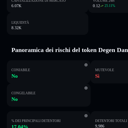
CAPITALIZZAZIONE DI MERCATO
VOLUME 24H
6.07K
0.12
25.11
%
LIQUIDITÀ
8.32K
Panoramica dei rischi del token Degen Da
CONIABILE
MUTEVOLE
No
Sì
CONGELABILE
No
% DEI PRINCIPALI DETENTORI
DETENTORI TOTALI
17.04%
9,986