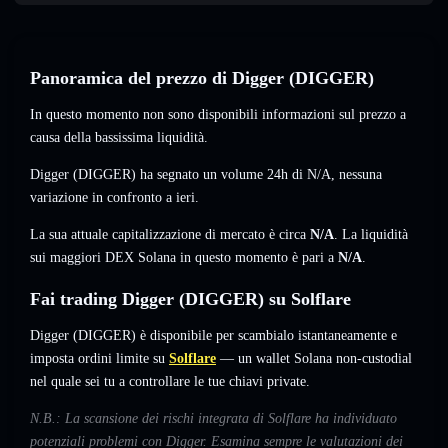
Panoramica del prezzo di Digger (DIGGER)
In questo momento non sono disponibili informazioni sul prezzo a
causa della bassissima liquidità.
Digger (DIGGER) ha segnato un volume 24h di
N/A
,
nessuna
variazione
in confronto a ieri.
La sua attuale capitalizzazione di mercato è circa
N/A
. La liquidità
sui maggiori DEX Solana in questo momento è pari a
N/A
.
Fai trading Digger (DIGGER) su Solflare
Digger (DIGGER) è disponibile per scambialo istantaneamente e
imposta ordini limite su
Solflare
— un wallet Solana non-custodial
nel quale sei tu a controllare le tue chiavi private.
N.B.: La scansione dei rischi integrata di Solflare ha individuato
potenziali problemi con Digger. Esamina sempre le valutazioni dei