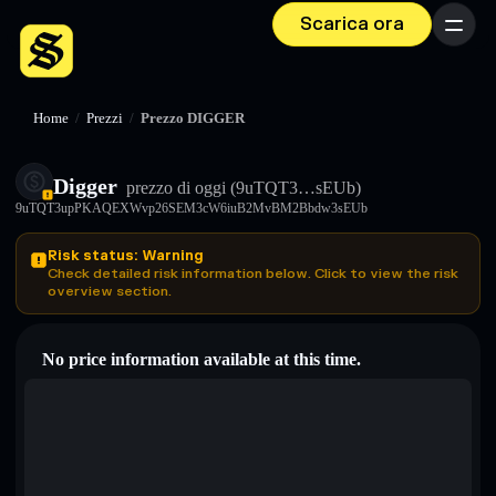
Scarica ora
Menu
Home
/
Prezzi
/
Prezzo DIGGER
Digger
prezzo di oggi
(9uTQT3…sEUb)
9uTQT3upPKAQEXWvp26SEM3cW6iuB2MvBM2Bbdw3sEUb
Risk status: Warning
Check detailed risk information below. Click to view the risk
overview section.
No price information available at this time.