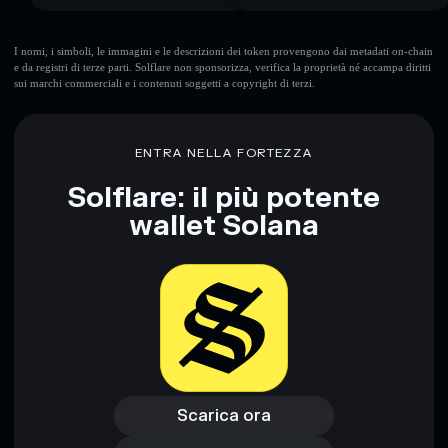
I nomi, i simboli, le immagini e le descrizioni dei token provengono dai metadati on-chain
e da registri di terze parti. Solflare non sponsorizza, verifica la proprietà né accampa diritti
sui marchi commerciali e i contenuti soggetti a copyright di terzi.
ENTRA NELLA FORTEZZA
Solflare: il più potente
wallet Solana
Scarica ora
Accedi al wallet
Scarica ora