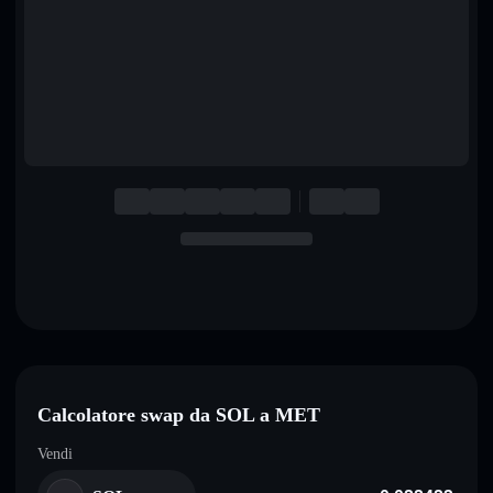
English
Deutsch
Italiano
Português
Español
Calcolatore swap da SOL a MET
Vendi