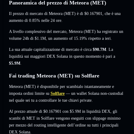
Panoramica del prezzo di Meteora (MET)
Il prezzo di mercato di Meteora (MET) è di
$0.167901
, che è una
aumento di 0.85%
nelle 24 ore.
A livello complessivo del mercato, Meteora (MET) ha registrato un
volume 24h di
$1.1M
,
un aumento of 15.19%
rispetto a ieri.
La sua attuale capitalizzazione di mercato è circa
$90.7M
. La
liquidità sui maggiori DEX Solana in questo momento è pari a
$5.9M
.
Fai trading Meteora (MET) su Solflare
Meteora (MET) è disponibile per scambialo istantaneamente e
imposta ordini limite su
Solflare
— un wallet Solana non-custodial
nel quale sei tu a controllare le tue chiavi private.
Al prezzo attuale di $0.167901 con $5.9M in liquidità DEX, gli
scambi di MET in Solflare vengono eseguiti con slippage minimo
per mezzo del routing intelligente dell’ordine su tutti i principali
DEX Solana.