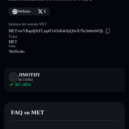
Website
X
Indirizzo del contratto MET
METvsvVRapdj9cFLzq4Tr43xK4tAjQfwX76z3n6mWQL
Ticker
MET
Stato
Verificato
JIMOTHY
$
0.016982
307.46
%
FAQ su MET