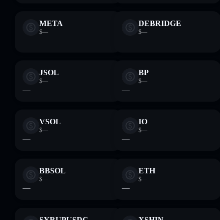
META
DEBRIDGE
$—
$—
—
—
JSOL
BP
$—
$—
—
—
VSOL
IO
$—
$—
—
—
BBSOL
ETH
$—
$—
—
—
SYRUPUSDC
XSHIN