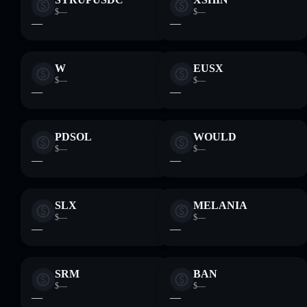
$—
$—
—
—
W
EUSX
$—
$—
—
—
PDSOL
WOULD
$—
$—
—
—
SLX
MELANIA
$—
$—
—
—
SRM
BAN
$—
$—
—
—