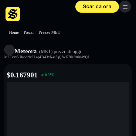
Scarica ora
Menu
Home
/
Prezzi
/
Prezzo MET
Meteora
(MET)
prezzo di oggi
METvsvVRapdj9cFLzq4Tr43xK4tAjQfwX76z3n6mWQL
$
0.167901
0.85
%