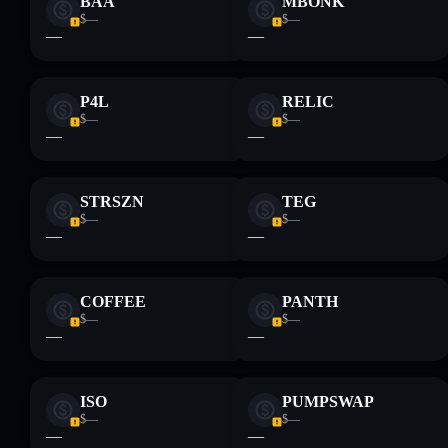
BAA
MBONK
$—
$—
—
—
P4L
RELIC
$—
$—
—
—
STRSZN
TEG
$—
$—
—
—
COFFEE
PANTH
$—
$—
—
—
ISO
PUMPSWAP
$—
$—
—
—