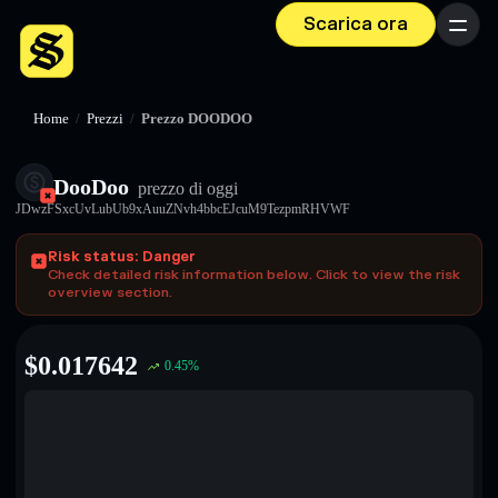
Scarica ora
Menu
Home
/
Prezzi
/
Prezzo DOODOO
DooDoo
prezzo di oggi
JDwzFSxcUvLubUb9xAuuZNvh4bbcEJcuM9TezpmRHVWF
Risk status: Danger
Check detailed risk information below. Click to view the risk
overview section.
$
0.017642
0.45
%