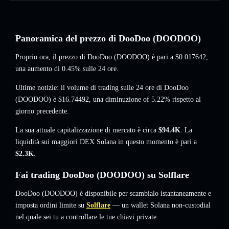
Panoramica del prezzo di DooDoo (DOODOO)
Proprio ora, il prezzo di DooDoo (DOODOO) è pari a
$0.017642
,
una aumento di 0.45%
sulle 24 ore.
Ultime notizie: il volume di trading sulle 24 ore di DooDoo
(DOODOO) è
$16.74492
,
una diminuzione of 5.22%
rispetto al
giorno precedente.
La sua attuale capitalizzazione di mercato è circa
$94.4K
. La
liquidità sui maggiori DEX Solana in questo momento è pari a
$2.3K
.
Fai trading DooDoo (DOODOO) su Solflare
DooDoo (DOODOO) è disponibile per scambialo istantaneamente e
imposta ordini limite su
Solflare
— un wallet Solana non-custodial
nel quale sei tu a controllare le tue chiavi private.