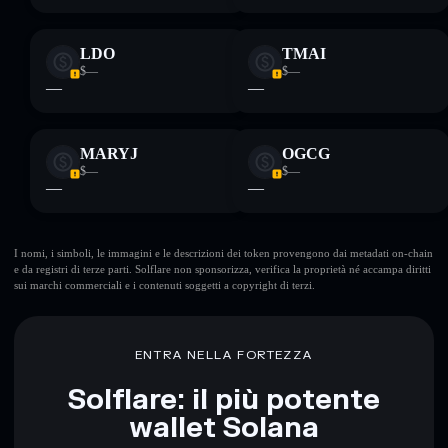
LDO
TMAI
$—
$—
—
—
MARYJ
OGCG
$—
$—
—
—
I nomi, i simboli, le immagini e le descrizioni dei token provengono dai metadati on-chain
e da registri di terze parti. Solflare non sponsorizza, verifica la proprietà né accampa diritti
sui marchi commerciali e i contenuti soggetti a copyright di terzi.
ENTRA NELLA FORTEZZA
Solflare: il più potente
wallet Solana