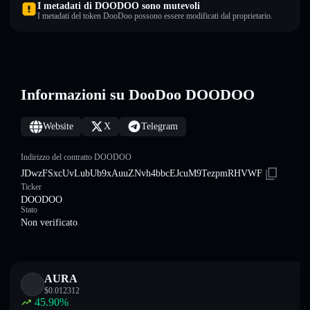
I metadati di DOODOO sono mutevoli
I metadati del token DooDoo possono essere modificati dal proprietario.
Informazioni su DooDoo DOODOO
Website
X
Telegram
Indirizzo del contratto DOODOO
JDwzFSxcUvLubUb9xAuuZNvh4bbcEJcuM9TezpmRHVWF
Ticker
DOODOO
Stato
Non verificato
AURA
$
0.012312
45.90
%