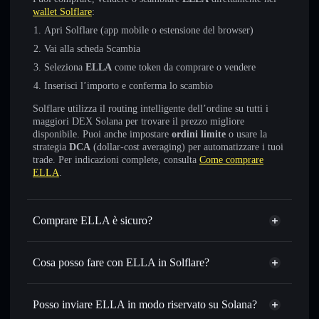
wallet Solflare
:
Apri Solflare (app mobile o estensione del browser)
Vai alla scheda Scambia
Seleziona
ELLA
come token da comprare o vendere
Inserisci l’importo e conferma lo scambio
Solflare utilizza il routing intelligente dell’ordine su tutti i
maggiori DEX Solana per trovare il prezzo migliore
disponibile. Puoi anche impostare
ordini limite
o usare la
strategia
DCA
(dollar-cost averaging) per automatizzare i tuoi
trade. Per indicazioni complete, consulta
Come comprare
ELLA
.
Comprare ELLA è sicuro?
ELLA
non è verificato
Cosa posso fare con ELLA in Solflare?
ELLA
wallet Solflare
Scambiare istantaneamente
— scambia ELLA in SOL,
Posso inviare ELLA in modo riservato su Solana?
USDC o in migliaia di altri token Solana al prezzo migliore