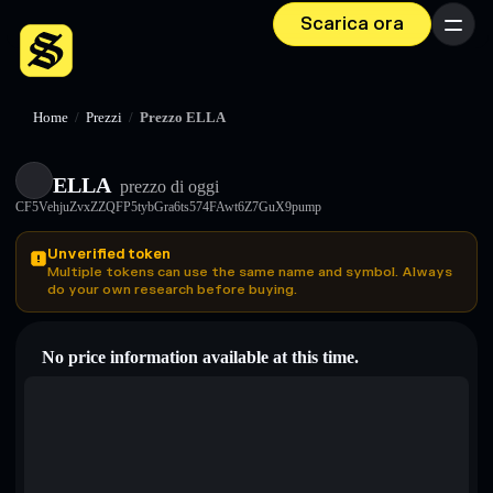
Scarica ora
Menu
Home
/
Prezzi
/
Prezzo ELLA
ELLA
prezzo di oggi
CF5VehjuZvxZZQFP5tybGra6ts574FAwt6Z7GuX9pump
Unverified token
Multiple tokens can use the same name and symbol. Always
do your own research before buying.
No price information available at this time.