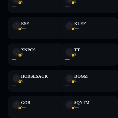
$—
$—
—
—
ESF
KLEF
$—
$—
—
—
XNPCS
TT
$—
$—
—
—
HORSESACK
DOGM
$—
$—
—
—
GOB
$QNTM
$—
$—
—
—