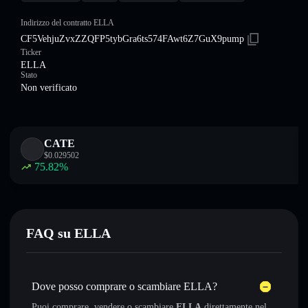
Indirizzo del contratto ELLA
CF5VehjuZvxZZQFP5tybGra6ts574FAwt6Z7GuX9pump
Ticker
ELLA
Stato
Non verificato
CATE
$
0.029502
75.82
%
FAQ su ELLA
Dove posso comprare o scambiare ELLA?
Puoi comprare, vendere o scambiare
ELLA
direttamente nel