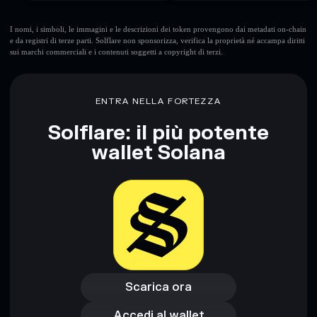
I nomi, i simboli, le immagini e le descrizioni dei token provengono dai metadati on-chain
e da registri di terze parti. Solflare non sponsorizza, verifica la proprietà né accampa diritti
sui marchi commerciali e i contenuti soggetti a copyright di terzi.
ENTRA NELLA FORTEZZA
Solflare: il più potente
wallet Solana
Scarica ora
Accedi al wallet
Scarica ora
Accedi al wallet