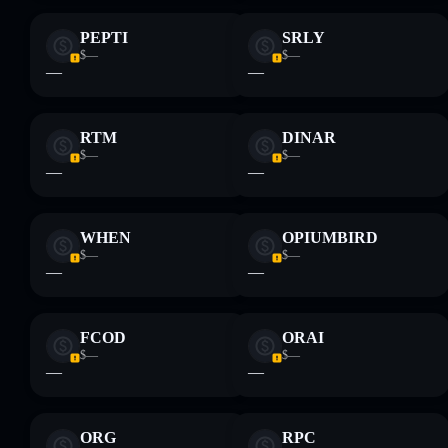
PEPTI
SRLY
$—
$—
—
—
RTM
DINAR
$—
$—
—
—
WHEN
OPIUMBIRD
$—
$—
—
—
FCOD
ORAI
$—
$—
—
—
ORG
RPC