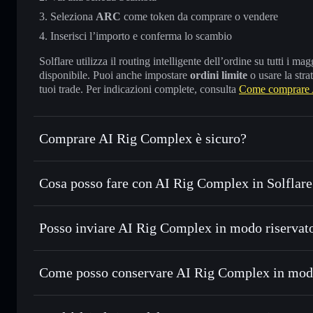
Seleziona
ARC
come token da comprare o vendere
Inserisci l’importo e conferma lo scambio
Solflare utilizza il routing intelligente dell’ordine su tutti i 
disponibile. Puoi anche impostare
ordini limite
o usare la stra
tuoi trade. Per indicazioni complete, consulta
Come comprare 
Comprare AI Rig Complex è sicuro?
AI Rig Complex
token verificato
Cosa posso fare con AI Rig Complex in Solflare
AI Rig Complex
wallet Solflare
Posso inviare AI Rig Complex in modo riservat
Scambiare istantaneamente
— scambia ARC in SOL, USDC o
con il routing intelligente dell’ordine
wallet Solflare
Aggregatore di privacy
Impostare ordini limite
— automatizza i tuoi trade al pre
Complex
Come posso conservare AI Rig Complex in mod
Usare il DCA
— applica la strategia dollar-cost average 
AI Rig Complex
Inviare in modo riservato
— trasferisci ARC senza collega
privacy incorporato di Solflare