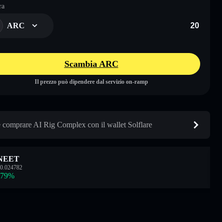
ra
ARC
Scambia ARC
Il prezzo può dipendere dal servizio on-ramp
comprare AI Rig Complex con il wallet Solflare
NEET
0.024782
.79
%