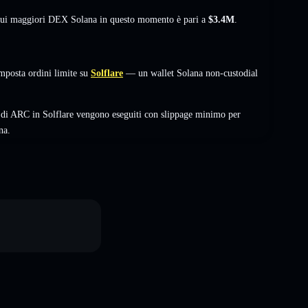
à sui maggiori DEX Solana in questo momento è pari a
$3.4M
.
posta ordini limite su
Solflare
— un wallet Solana non-custodial
 di ARC in Solflare vengono eseguiti con slippage minimo per
na.