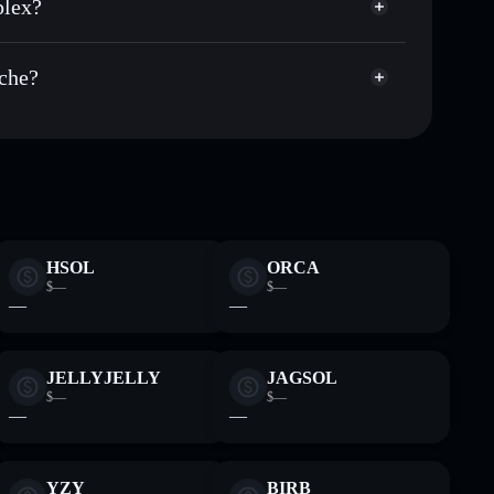
plex?
talizzazione di mercato e liquidità di ARC
 non-custodial all’interno del quale hai il pieno ed
ump
iche?
ARC
wallet Solflare
HSOL
ORCA
$—
$—
—
—
JELLYJELLY
JAGSOL
$—
$—
—
—
YZY
BIRB