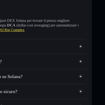
maggiori DEX Solana per trovare il prezzo migliore
tegia
DCA
(dollar-cost averaging) per automatizzare i
AI Rig Complex
.
?
o su Solana?
 in migliaia di altri token Solana al prezzo migliore
AI Rig
zzo desiderato di ARC
o sicuro?
su ARC nel tempo
wallet non-custodial
Solflare
re pubblicamente i wallet usando l’Aggregatore di