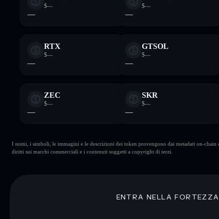
$—
$—
—
—
RTX
GTSOL
$—
$—
—
—
ZEC
SKR
$—
$—
—
—
I nomi, i simboli, le immagini e le descrizioni dei token provengono dai metadati on-chain e 
diritti sui marchi commerciali e i contenuti soggetti a copyright di terzi.
ENTRA NELLA FORTEZZ