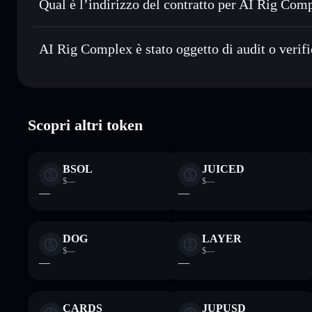
Qual è l’indirizzo del contratto per AI Rig Com
Monitorare in tempo reale
— conosci prezzo, volume, capi
Aggregatore di privacy
AI Rig Complex
Conservare in modo sicuro
— tieni i tuoi ARC in un wallet
61V8vBaqAGMpgDQi4JcAwo1dmBGHsyhzodcPqnEVp
AI Rig Complex è stato oggetto di audit o verif
esclusivo controllo delle tue chiavi private
AI Rig Complex
verificato
Scopri altri token
BSOL
JUICED
$—
$—
—
—
DOG
LAYER
$—
$—
—
—
CARDS
JUPUSD