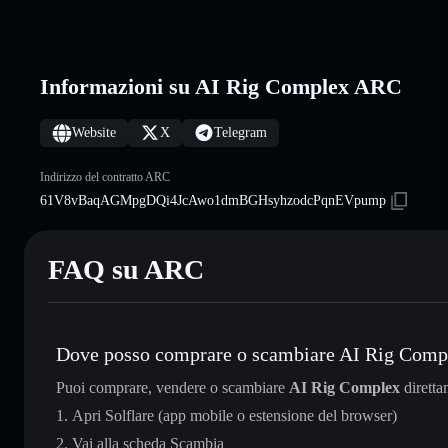
Informazioni su AI Rig Complex ARC
Website
X
Telegram
Indirizzo del contratto ARC
61V8vBaqAGMpgDQi4JcAwo1dmBGHsyhzodcPqnEVpump
FAQ su ARC
Dove posso comprare o scambiare AI Rig Comp
Puoi comprare, vendere o scambiare
AI Rig Complex
diretta
Apri Solflare (app mobile o estensione del browser)
Vai alla scheda Scambia