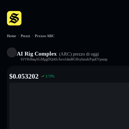
Home
/
Prezzi
/
Prezzo ARC
AI Rig Complex
(ARC)
prezzo di oggi
61V8vBaqAGMpgDQi4JcAwo1dmBGHsyhzodcPqnEVpump
$
0.053202
3.73
%