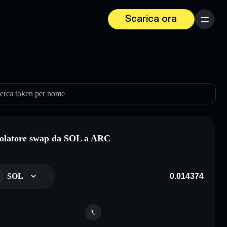
Scarica ora
Menu
erca token per nome
olatore swap da SOL a ARC
SOL