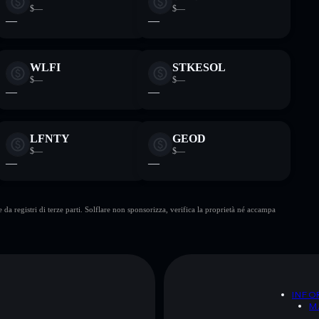
$—
$—
—
—
WLFI
STKESOL
$—
$—
—
—
LFNTY
GEOD
$—
$—
—
—
da registri di terze parti. Solflare non sponsorizza, verifica la proprietà né accampa
A
INFO
M