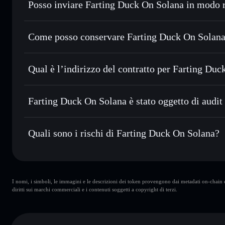
Posso inviare Farting Duck On Solana in modo r
Scambiare istantaneamente
— scambia $FDS in SOL, USDC 
con il routing intelligente dell’ordine
Aggregatore di privacy
Impostare ordini limite
— automatizza i tuoi trade al prez
Come posso conservare Farting Duck On Solana
Usare il DCA
— applica la strategia dollar-cost average 
Farting Duck On Solana
Inviare in modo riservato
— trasferisci $FDS senza colleg
Solflare
privacy incorporato di Solflare
Qual è l’indirizzo del contratto per Farting Du
Monitorare in tempo reale
— conosci prezzo, volume, capi
Aggregatore di privacy
Farting Duck O
Conservare in modo sicuro
— tieni i tuoi $FDS in un walle
2gj1vcBSTVzCrsva8Zg1yJd32etqRqKSiHUohARrtBbq
Farting Duck On Solana è stato oggetto di audit 
esclusivo controllo delle tue chiavi private
Farting Duck On Solana
non è verificato
Quali sono i rischi di Farting Duck On Solana?
Rischi principali di Farting Duck On Solana:
I nomi, i simboli, le immagini e le descrizioni dei token provengono dai metadati on-chain e 
wallet
Farting Duck On Solana
diritti sui marchi commerciali e i contenuti soggetti a copyright di terzi.
Farting Duck On Solana
Solana
liquidità limitata
oltre l’80%
Farting Duck On Solana