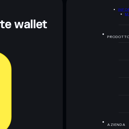
A
INFO
ormativi e non costituiscono una consulenza finanziaria.
M
z.
nte wallet
PRODOTT
AZIENDA