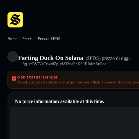
Home
/
Prezzi
/
Prezzo $FDS
Farting Duck On Solana
($FDS)
prezzo di oggi
2gj1vcBSTVzCrsva8Zg1yJd32etqRqKSiHUohARrtBbq
Risk status: Danger
Check detailed risk information below. Click to view the risk ov
No price information available at this time.