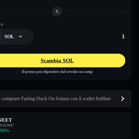
ra
SOL
Scambia SOL
Il prezzo può dipendere dal servizio on-ramp
comprare Farting Duck On Solana con il wallet Solflare
NEET
0.023667
.98
%