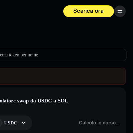
Scarica ora
Menu
erca token per nome
olatore swap da USDC a SOL
USDC