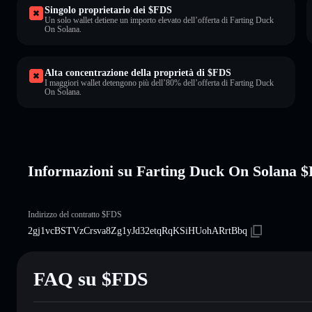
Singolo proprietario dei $FDS
Un solo wallet detiene un importo elevato dell’offerta di Farting Duck
On Solana.
Alta concentrazione della proprietà di $FDS
I maggiori wallet detengono più dell’80% dell’offerta di Farting Duck
On Solana.
Informazioni su Farting Duck On Solana 
Indirizzo del contratto $FDS
2gj1vcBSTVzCrsva8Zg1yJd32etqRqKSiHUohARrtBbq
FAQ su $FDS