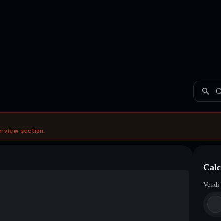
C
erview section.
Calc
Vendi