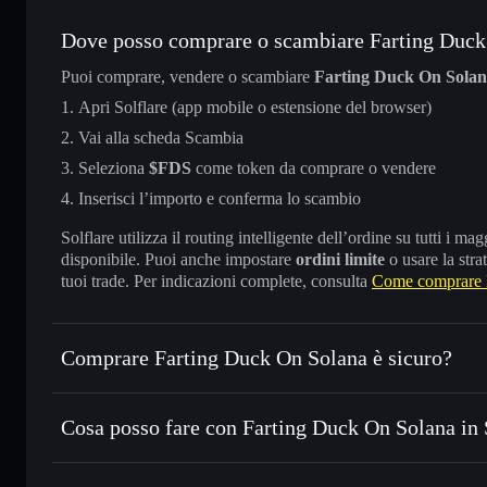
Dove posso comprare o scambiare Farting Duck
Puoi comprare, vendere o scambiare
Farting Duck On Sola
Apri Solflare (app mobile o estensione del browser)
Vai alla scheda Scambia
Seleziona
$FDS
come token da comprare o vendere
Inserisci l’importo e conferma lo scambio
Solflare utilizza il routing intelligente dell’ordine su tutti i 
disponibile. Puoi anche impostare
ordini limite
o usare la stra
tuoi trade. Per indicazioni complete, consulta
Come comprare 
Comprare Farting Duck On Solana è sicuro?
Farting Duck On Solana
non è verificato
Cosa posso fare con Farting Duck On Solana in 
Farting Duck On Solana
wallet Solflare