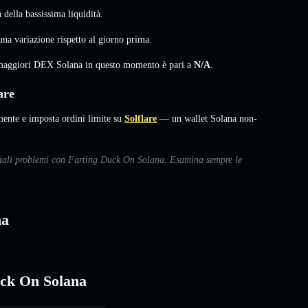
della bassissima liquidità.
una variazione
rispetto al giorno prima.
i maggiori DEX Solana in questo momento è pari a
N/A
.
are
ente e imposta ordini limite su
Solflare
— un wallet Solana non-
enziali problemi con Farting Duck On Solana. Esamina sempre le
na
uck On Solana