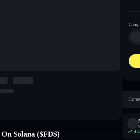
Comp
Come 
$
43
k On Solana ($FDS)