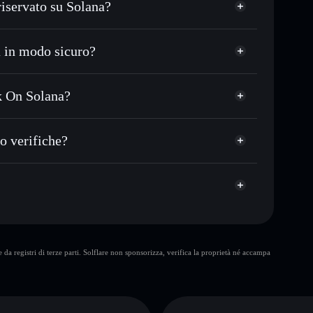
iservato su Solana?
o in migliaia di altri token Solana al prezzo migliore
zo desiderato di $FDS
 in modo sicuro?
su $FDS nel tempo
wallet non-custodial
Solflare
are pubblicamente i wallet usando l’Aggregatore di
Farting Duck On Solana
ck On Solana?
talizzazione di mercato e liquidità di $FDS
n Solana
t non-custodial all’interno del quale hai il pieno ed
o verifiche?
$FDS
wallet Solflare
10 maggiori
da registri di terze parti. Solflare non sponsorizza, verifica la proprietà né accampa
singolo wallet
Farting Duck On
concentrazione di