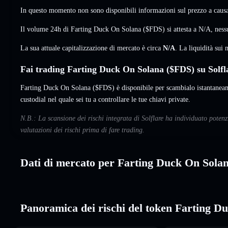
In questo momento non sono disponibili informazioni sul prezzo a causa 
Il volume 24h di Farting Duck On Solana ($FDS) si attesta a
N/A
,
ness
La sua attuale capitalizzazione di mercato è circa
N/A
. La liquidità su
Fai trading Farting Duck On Solana ($FDS) su Solfl
Farting Duck On Solana ($FDS) è disponibile per scambialo istantaneam
custodial nel quale sei tu a controllare le tue chiavi private.
N.B.: La scansione dei rischi integrata di Solflare ha individuato pot
valutazioni dei rischi prima di fare trading.
Dati di mercato per Farting Duck On Sola
Panoramica dei rischi del token Farting D